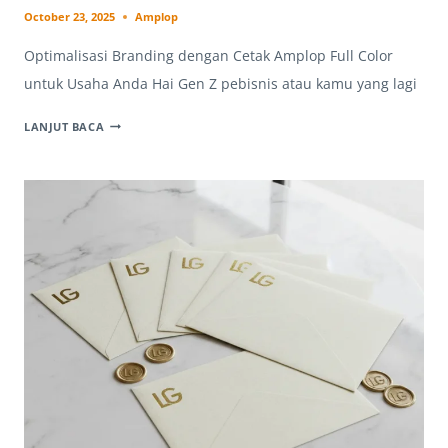
October 23, 2025
Amplop
Optimalisasi Branding dengan Cetak Amplop Full Color
untuk Usaha Anda Hai Gen Z pebisnis atau kamu yang lagi
CETAK
LANJUT BACA
AMPLOP
FULL
COLOR
UNTUK
USAHA:
STRATEGI
BRANDING
OPTIMAL