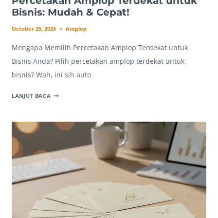
Percetakan Amplop Terdekat untuk
Bisnis: Mudah & Cepat!
October 25, 2025
Amplop
Mengapa Memilih Percetakan Amplop Terdekat untuk
Bisnis Anda? Pilih percetakan amplop terdekat untuk
bisnis? Wah, ini sih auto
PERCETAKAN
LANJUT BACA
AMPLOP
TERDEKAT
UNTUK
BISNIS:
MUDAH
&
CEPAT!