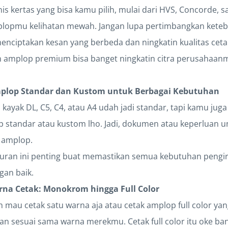
is kertas yang bisa kamu pilih, mulai dari HVS, Concorde, 
plopmu kelihatan mewah. Jangan lupa pertimbangkan keteb
menciptakan kesan yang berbeda dan ningkatin kualitas ce
 amplop premium bisa banget ningkatin citra perusahaanm
plop Standar dan Kustom untuk Berbagai Kebutuhan
yak DL, C5, C4, atau A4 udah jadi standar, tapi kamu juga
 standar atau kustom lho. Jadi, dokumen atau keperluan u
 amplop.
 ukuran ini penting buat memastikan semua kebutuhan pe
gan baik.
arna Cetak: Monokrom hingga Full Color
h mau cetak satu warna aja atau cetak amplop full color ya
an sesuai sama warna merekmu. Cetak full color itu oke ba