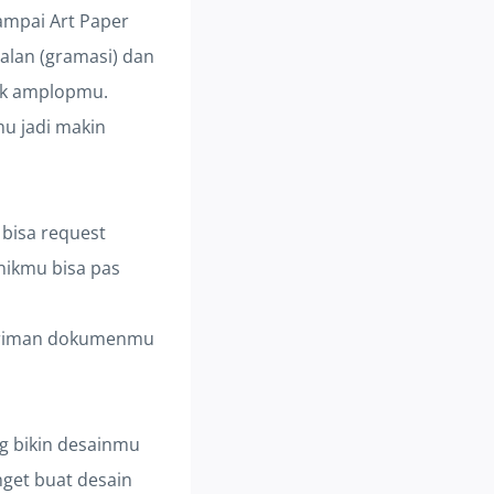
sampai Art Paper
alan (gramasi) dan
tak amplopmu.
u jadi makin
 bisa request
nikmu bisa pas
ngiriman dokumenmu
ng bikin desainmu
nget buat desain