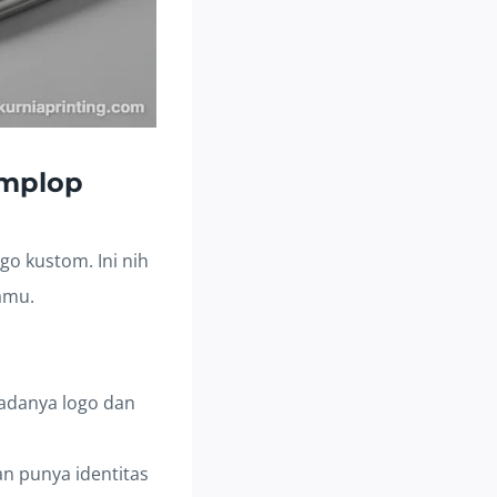
mplop
go kustom. Ini nih
amu.
adanya logo dan
an punya identitas