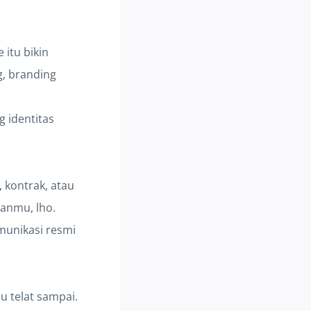
itu bikin
, branding
g identitas
 kontrak, atau
aanmu, lho.
munikasi resmi