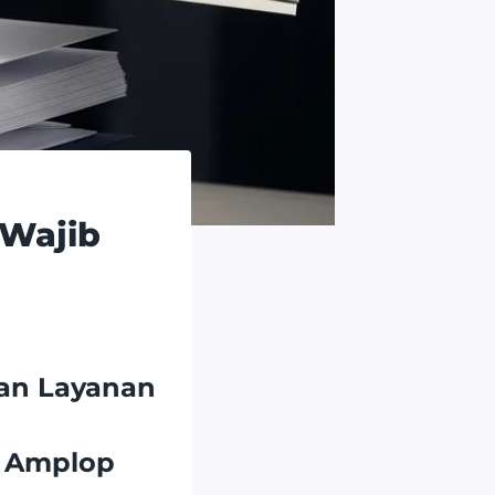
 Wajib
gan Layanan
a Amplop