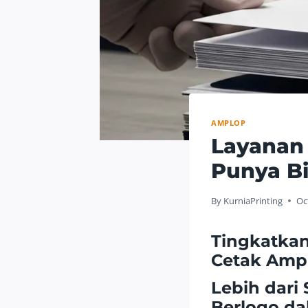
AMPLOP
Layanan
Punya Bi
By
KurniaPrinting
Oc
Tingkatkan
Cetak Amp
Lebih dar
Berlogo da