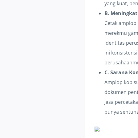
yang kuat, ben
B. Meningkatk
Cetak amplop 
merekmu gampa
identitas per
Ini konsistens
perusahaanmu 
C. Sarana Ko
Amplop kop su
dokumen pentin
Jasa percetak
punya sentuha