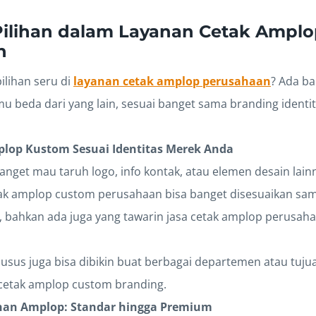
Pilihan dalam Layanan Cetak Ampl
n
ilihan seru di
layanan cetak amplop perusahaan
? Ada ba
mu beda dari yang lain, sesuai banget sama branding ident
plop Kustom Sesuai Identitas Merek Anda
nget mau taruh logo, info kontak, atau elemen desain lainn
ak amplop custom perusahaan bisa banget disesuaikan sa
, bahkan ada juga yang tawarin jasa cetak amplop perusah
usus juga bisa dibikin buat berbagai departemen atau tujua
 cetak amplop custom branding.
ahan Amplop: Standar hingga Premium