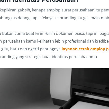
kepikiran gak sih, kenapa amplop surat perusahaan itu pen
ungkus doang, tapi efeknya ke branding itu gak main-mai
 bukan cuma buat kirim-kirim dokumen biasa, tapi ini bagia
n perusahaan kamu kelihatan lebih profesional dan kredibel
 gitu, baru deh ngerti pentingnya
layanan cetak amplop 
branding yang strategis buat identitas perusahaanmu.