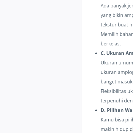
Ada banyak jen
yang bikin am
tekstur buat 
Memilih bahan
berkelas.
C. Ukuran Am
Ukuran umum ka
ukuran amplop
banget masuk
Fleksibilitas
terpenuhi den
D. Pilihan W
Kamu bisa pili
makin hidup d