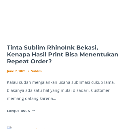
SERING
TIDAK
DISADARI
PELAKU
USAHA
Tinta Sublim RhinoInk Bekasi,
Kenapa Hasil Print Bisa Menentukan
Repeat Order?
June 7, 2026
Sublim
Kalau sudah menjalankan usaha sublimasi cukup lama,
biasanya ada satu hal yang mulai disadari. Customer
memang datang karena…
TINTA
LANJUT BACA
SUBLIM
RHINOINK
BEKASI,