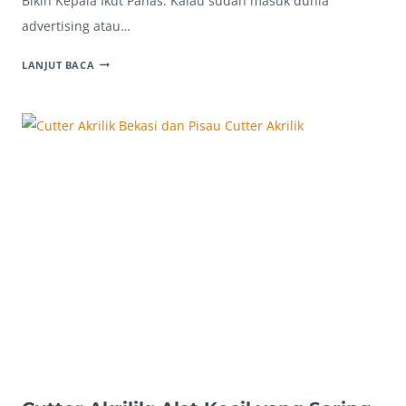
Bikin Kepala Ikut Panas. Kalau sudah masuk dunia
advertising atau…
SUPPLIER
LANJUT BACA
NEON
BOX
ALUMUNIUM
BEKASI:
PELUANG
JUALAN
YANG
CEPAT
MUTER
DAN
NGGAK
RIBET
PRODUKSI