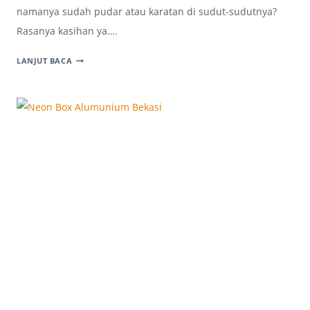
namanya sudah pudar atau karatan di sudut-sudutnya?
Rasanya kasihan ya….
NEON
LANJUT BACA
BOX
GALVANIS
BEKASI:
SOLUSI
IDENTITAS
USAHA
YANG
AWET
DAN
TERJANGKAU