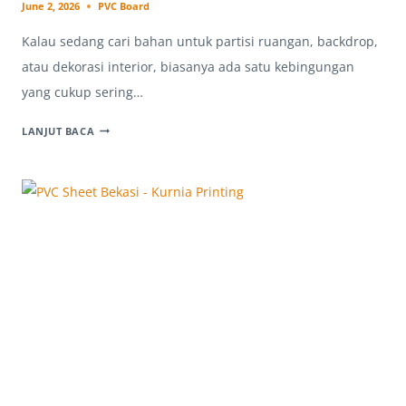
June 2, 2026
PVC Board
Kalau sedang cari bahan untuk partisi ruangan, backdrop,
atau dekorasi interior, biasanya ada satu kebingungan
yang cukup sering…
PVC
LANJUT BACA
BOARD
BEKASI,
KENAPA
BANYAK
ORANG
MULAI
BERALIH
DARI
TRIPLEK?