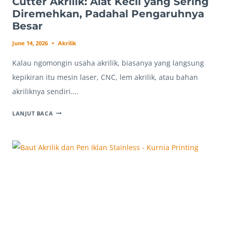
Cutter Akrilik: Alat Kecil yang Sering
Diremehkan, Padahal Pengaruhnya
Besar
June 14, 2026
Akrilik
Kalau ngomongin usaha akrilik, biasanya yang langsung
kepikiran itu mesin laser, CNC, lem akrilik, atau bahan
akriliknya sendiri….
CUTTER
LANJUT BACA
AKRILIK:
ALAT
KECIL
YANG
SERING
DIREMEHKAN,
PADAHAL
PENGARUHNYA
BESAR