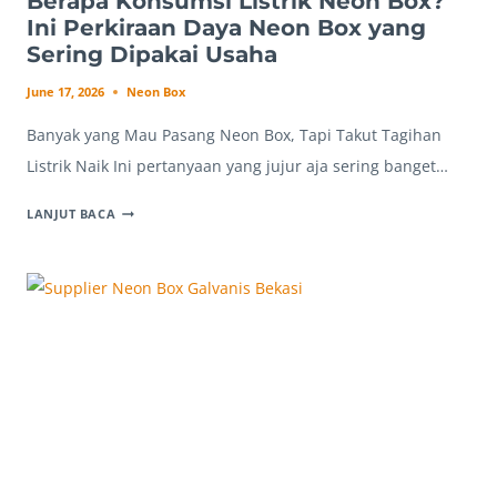
Berapa Konsumsi Listrik Neon Box?
Ini Perkiraan Daya Neon Box yang
Sering Dipakai Usaha
June 17, 2026
Neon Box
Banyak yang Mau Pasang Neon Box, Tapi Takut Tagihan
Listrik Naik Ini pertanyaan yang jujur aja sering banget…
BERAPA
LANJUT BACA
KONSUMSI
LISTRIK
NEON
BOX?
INI
PERKIRAAN
DAYA
NEON
BOX
YANG
SERING