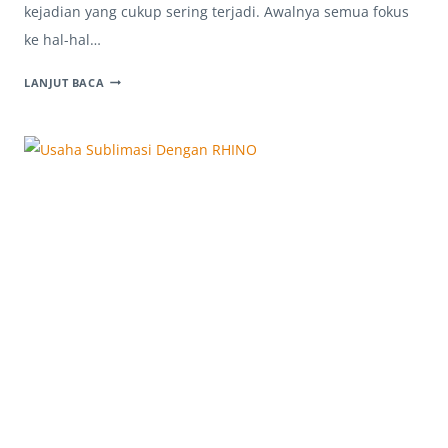
kejadian yang cukup sering terjadi. Awalnya semua fokus
ke hal-hal…
ENGSEL
LANJUT BACA
ACRYLIC
BEKASI,
KOMPONEN
KECIL
YANG
BARU
DICARI
SAAT
BOX
SUDAH
JADI