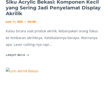
Siku Acrylic Bekasi: Komponen Kecil
yang Sering Jadi Penyelamat Display
Akrilik
June 11, 2026
Akrilik
Kalau bicara soal produk akrilik, kebanyakan orang fokus
ke lembaran akriliknya. Ketebalannya berapa. Warnanya
apa. Laser cutting-nya rapi…
SIKU
LANJUT BACA
ACRYLIC
BEKASI:
KOMPONEN
KECIL
YANG
SERING
JADI
PENYELAMAT
DISPLAY
AKRILIK