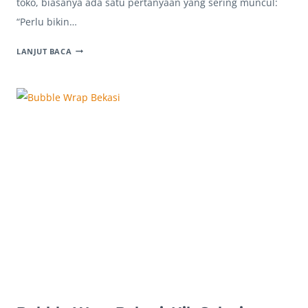
toko, biasanya ada satu pertanyaan yang sering muncul:
“Perlu bikin…
NEON
LANJUT BACA
BOX
ALUMINIUM
BEKASI,
PERLU
TIDAK
UNTUK
TOKO
ANDA?