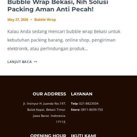
Bubble Wrap Bekasi, Nih Solusi
Packing Aman Anti Pecah!
May 27, 2026
Bubble Wrap
Kalau Anda sedang mencari bubble wrap Bekasi untuk
kebutuhan packing barang, online shop, pengiriman
elektronik, atau perlindungan produk…
BUBBLE
LANJUT BACA
WRAP
BEKASI,
NIH
SOLUSI
OUR ADDRESS
LAYANAN
PACKING
AMAN
Jl. Insinyur H. Juanda No.197.
Telp:
021-8823504
ANTI
Bulak Kapal, Bekasi Timur.
Store:
0811-8699-755
PECAH!
Jawa Barat. Indonesia.
17113.
OPENING HOUR
IKUTI KAMI