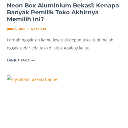
Neon Box Aluminium Bekasi: Kenapa
Banyak Pemilik Toko Akhirnya
Memilih Ini?
June 5, 2026
Neon Box
Pernah nggak sih kamu lewat di depan toko, tapi malah
nggak sadar ada toko di situ? Apalagi kalau…
NEON
LANJUT BACA
BOX
ALUMINIUM
BEKASI:
KENAPA
BANYAK
PEMILIK
TOKO
AKHIRNYA
MEMILIH
INI?