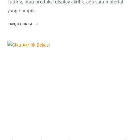
cutting, atau produksi display akrilik, ada satu material
yang hampir…
ACRYLIC
LANJUT BACA
LEMBARAN
BEKASI:
MATERIAL
ANDALAN
YANG
NGGAK
PERNAH
ABSEN
DI
WORKSHOP
ADVERTISING