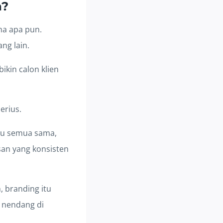
a?
aha apa pun.
ng lain.
ikin calon klien
erius.
lau semua sama,
an yang konsisten
, branding itu
a nendang di