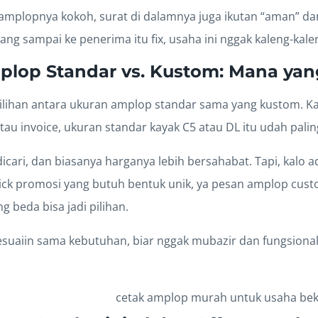
o amplopnya kokoh, surat di dalamnya juga ikutan “aman” 
yang sampai ke penerima itu fix, usaha ini nggak kaleng-kale
lop Standar vs. Kustom: Mana yan
pilihan antara ukuran amplop standar sama yang kustom. Ka
u invoice, ukuran standar kayak C5 atau DL itu udah palin
icari, dan biasanya harganya lebih bersahabat. Tapi, kalo
ck promosi yang butuh bentuk unik, ya pesan amplop cus
 beda bisa jadi pilihan.
esuaiin sama kebutuhan, biar nggak mubazir dan fungsional