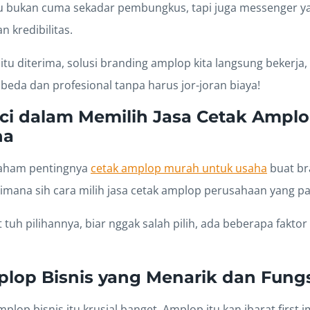
u bukan cuma sekadar pembungkus, tapi juga messenger y
n kredibilitas.
itu diterima, solusi branding amplop kita langsung bekerja, lh
 beda dan profesional tanpa harus jor-joran biaya!
ci dalam Memilih Jasa Cetak Ampl
ha
paham pentingnya
cetak amplop murah untuk usaha
buat br
imana sih cara milih jasa cetak amplop perusahaan yang pa
tuh pilihannya, biar nggak salah pilih, ada beberapa faktor
lop Bisnis yang Menarik dan Fung
plop bisnis itu krusial banget. Amplop itu kan ibarat first 