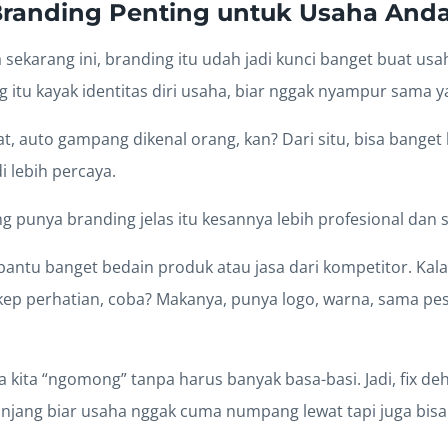
randing Penting untuk Usaha And
ra sekarang ini, branding itu udah jadi kunci banget buat us
g itu kayak identitas diri usaha, biar nggak nyampur sama ya
t, auto gampang dikenal orang, kan? Dari situ, bisa banget b
i lebih percaya.
g punya branding jelas itu kesannya lebih profesional dan s
 bantu banget bedain produk atau jasa dari kompetitor. Ka
p perhatian, coba? Makanya, punya logo, warna, sama pes
ha kita “ngomong” tanpa harus banyak basa-basi. Jadi, fix deh
panjang biar usaha nggak cuma numpang lewat tapi juga bis