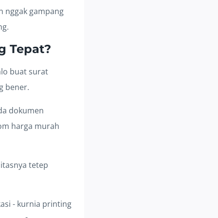
dan nggak gampang
ng.
g Tepat?
lo buat surat
g bener.
 ada dokumen
tom harga murah
itasnya tetep