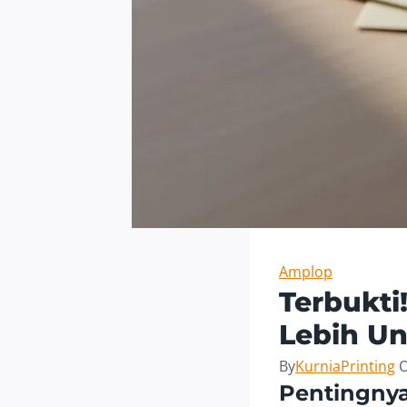
Amplop
Terbukti
Lebih U
By
KurniaPrinting
O
Pentingny