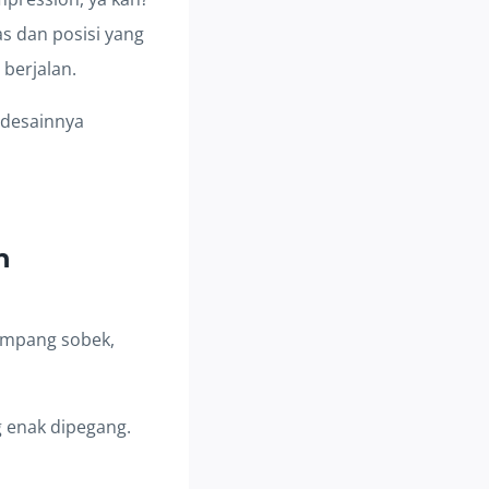
as dan posisi yang
berjalan.
o desainnya
n
gampang sobek,
g enak dipegang.