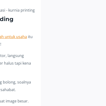
nding
ah untuk usaha
itu
!
ntor, langsung
r halus tapi kena
ng bolong, soalnya
rsahabat.
uat image besar.