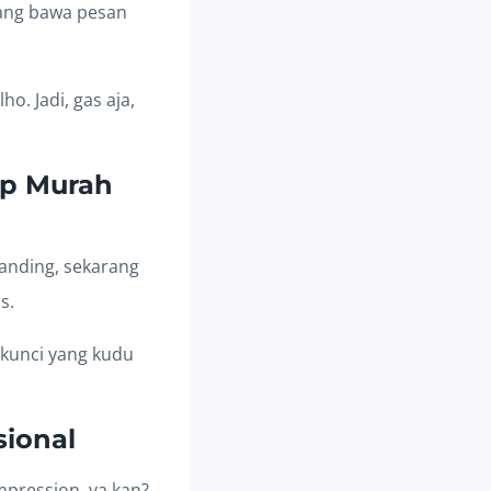
ang bawa pesan
o. Jadi, gas aja,
op Murah
anding, sekarang
s.
 kunci yang kudu
sional
impression, ya kan?