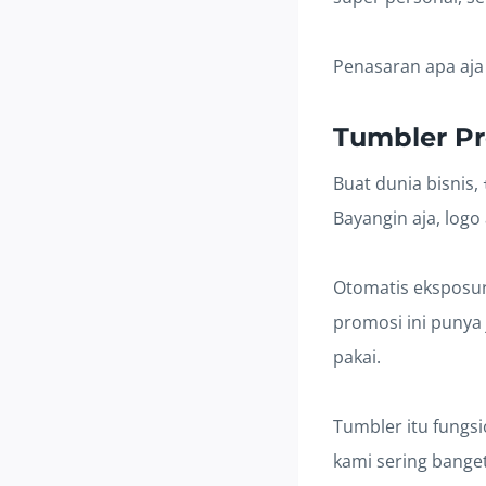
Penasaran apa aja 
Tumbler Pr
Buat dunia bisnis,
Bayangin aja, logo
Otomatis eksposur
promosi ini punya
pakai.
Tumbler itu fungsio
kami sering bang