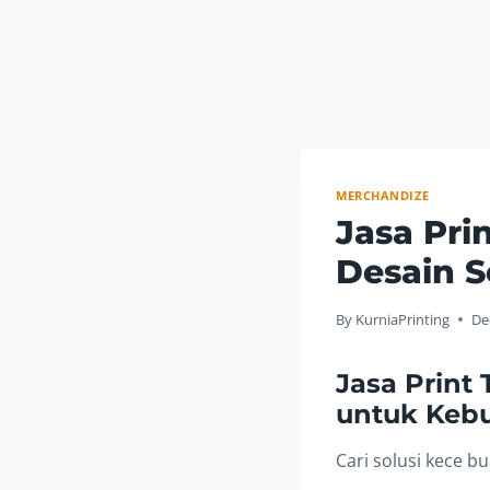
MERCHANDIZE
Jasa Pri
Desain S
By
KurniaPrinting
De
Jasa Print
untuk Keb
Cari solusi kece 