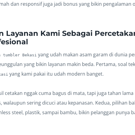
mah dan responsif juga jadi bonus yang bikin pengalaman 
n Layanan Kami Sebagai Percetaka
fesional
yang udah makan asam garam di dunia pe
n tumbler Bekasi
unggulan yang bikin layanan makin beda. Pertama, soal te
yang kami pakai itu udah modern banget.
kasi
asil cetakan nggak cuma bagus di mata, tapi juga tahan lam
 walaupun sering dicuci atau kepanasan. Kedua, pilihan b
nless steel, plastik, sampai bambu, bikin pelanggan punya b