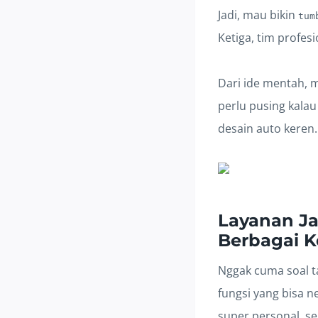
Jadi, mau bikin
tum
Ketiga, tim profe
Dari ide mentah, m
perlu pusing kalau
desain auto keren.
Layanan Ja
Berbagai K
Nggak cuma soal 
fungsi yang bisa n
super personal, s