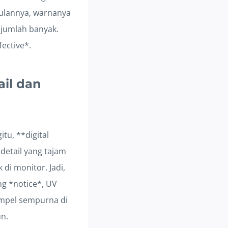
gulannya, warnanya
 jumlah banyak.
ective*.
ail dan
tu, **digital
 detail yang tajam
di monitor. Jadi,
ng *notice*, UV
nempel sempurna di
un.