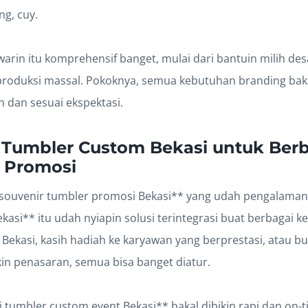
ng, cuy.
arin itu komprehensif banget, mulai dari bantuin milih des
roduksi massal. Pokoknya, semua kebutuhan branding bakal
n dan sesuai ekspektasi.
 Tumbler Custom Bekasi untuk Ber
 Promosi
souvenir tumbler promosi Bekasi** yang udah pengalaman,
asi** itu udah nyiapin solusi terintegrasi buat berbagai 
 Bekasi, kasih hadiah ke karyawan yang berprestasi, atau b
kin penasaran, semua bisa banget diatur.
i tumbler custom event Bekasi** bakal dibikin rapi dan on-t