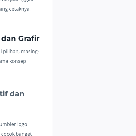
hing cetaknya,
 dan Grafir
 pilihan, masing-
sama konsep
tif dan
tumbler logo
u cocok banget