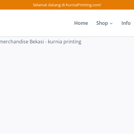
Selamat datang di KurniaPrinting.com!
Home
Shop
Info