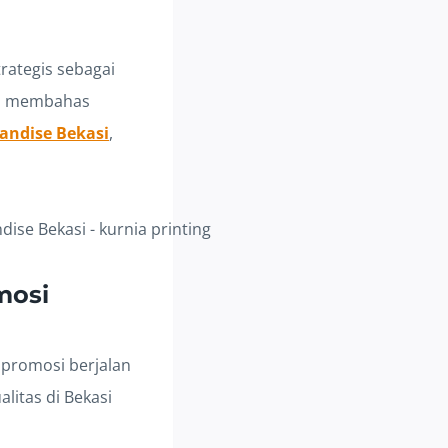
rategis sebagai
an membahas
andise Bekasi
,
mosi
 promosi berjalan
litas di Bekasi