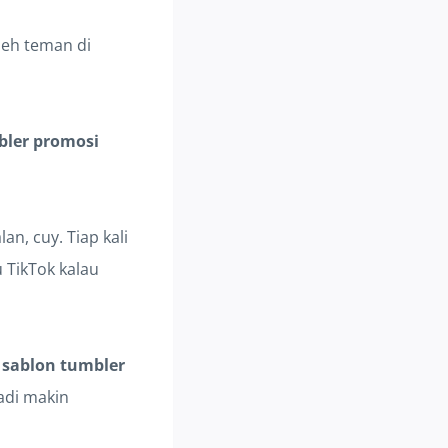
, eh teman di
bler promosi
n, cuy. Tiap kali
 TikTok kalau
n
sablon tumbler
adi makin