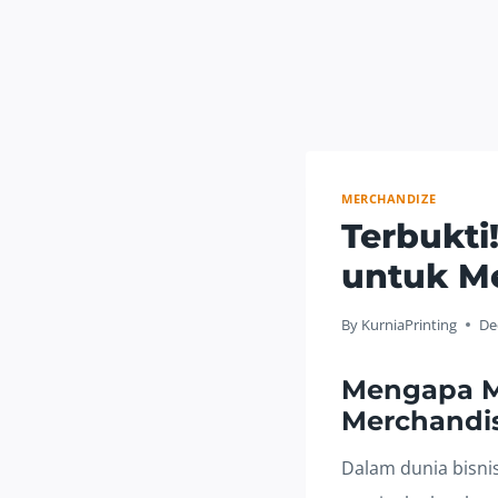
MERCHANDIZE
Terbukti
untuk M
By
KurniaPrinting
De
Mengapa Me
Merchandi
Dalam dunia bisni