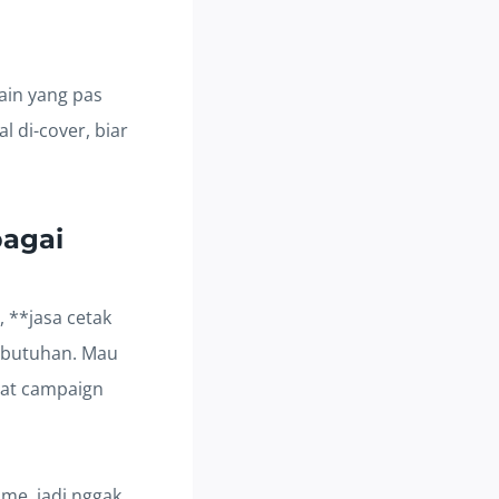
ain yang pas
 di-cover, biar
bagai
 **jasa cetak
kebutuhan. Mau
uat campaign
ime, jadi nggak