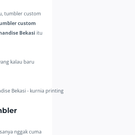
u, tumbler custom
tumbler custom
handise Bekasi
itu
yang kalau baru
mbler
iasanya nggak cuma