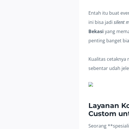
Entah itu buat even
ini bisa jadi
silent 
Bekasi
yang mema
penting banget bia
Kualitas cetaknya 
sebentar udah jel
Layanan Ko
Custom un
Seorang **spesial