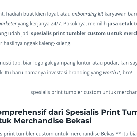
t, hadiah buat klien loyal, atau
onboarding kit
karyawan bar
marketer
yang kerjanya 24/7. Pokoknya, memilih
jasa cetak 
ng udah jadi
spesialis print tumbler custom untuk merc
r hasilnya nggak kaleng-kaleng.
musti top, biar logo gak gampang luntur atau pudar, kan sa
ek. Itu baru namanya investasi branding yang
worth it
, bro!
mprehensif dari Spesialis Print Tu
tuk Merchandise Bekasi
is print tumbler custom untuk merchandise Bekasi** itu b