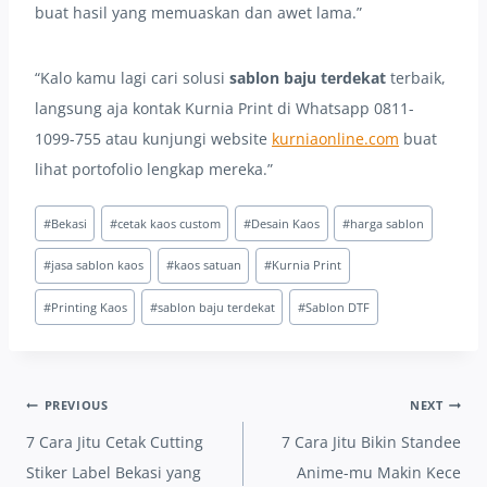
buat hasil yang memuaskan dan awet lama.”
“Kalo kamu lagi cari solusi
sablon baju terdekat
terbaik,
langsung aja kontak Kurnia Print di Whatsapp 0811-
1099-755 atau kunjungi website
kurniaonline.com
buat
lihat portofolio lengkap mereka.”
Post
#
Bekasi
#
cetak kaos custom
#
Desain Kaos
#
harga sablon
Tags:
#
jasa sablon kaos
#
kaos satuan
#
Kurnia Print
#
Printing Kaos
#
sablon baju terdekat
#
Sablon DTF
Post
PREVIOUS
NEXT
navigation
7 Cara Jitu Cetak Cutting
7 Cara Jitu Bikin Standee
Stiker Label Bekasi yang
Anime-mu Makin Kece