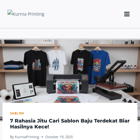
Skip
to
content
SABLON
7 Rahasia Jitu Cari Sablon Baju Terdekat Biar
Hasilnya Kece!
By
KurniaPrinting
October 19, 2025