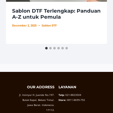
Sablon DTF Terlengkap: Panduan
A-Z untuk Pemula
December 2, 2025
Sablon DTF
OUR ADDRESS
LAYANAN
Jl. Insinyur H. Juanda No.197.
Telp:
021-8823504
Bulak Kapal, Bekasi Timur.
Store:
0811-8699-755
Jawa Barat. Indonesia.
17113.