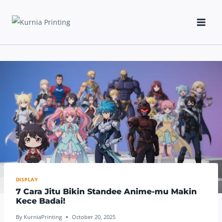
Skip
to
content
DISPLAY
7 Cara Jitu Bikin Standee Anime-mu Makin
Kece Badai!
By
KurniaPrinting
October 20, 2025