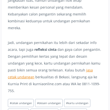
jangkauan luas, namun undangan fisik tetap
memberikan kesan personal yang mendalam.
Kebanyakan calon pengantin sekarang memilih
kombinasi keduanya untuk undangan pernikahan
mereka.
Jadi, undangan pernikahan itu lebih dari sekadar info
acara, tapi juga
refleksi cinta
dan gaya calon pengantin.
Dengan pemilihan kertas yang tepat dan desain
undangan yang kece, kartu undangan pernikahan kamu
pasti bikin semua orang terkesan. Kalau butuh
jasa
cetak undangan
berkualitas di Bekasi, langsung aja ke
Kurnia Print di kurniaonline.com atau WA ke 0811-1099-
755.
Post
#
cetak undangan
#
desain undangan
#
kartu undangan
Tags: