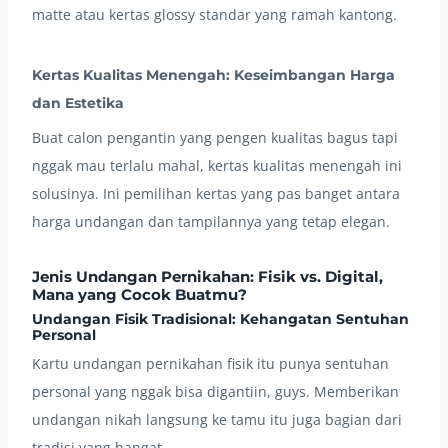
matte atau kertas glossy standar yang ramah kantong.
Kertas Kualitas Menengah: Keseimbangan Harga
dan Estetika
Buat calon pengantin yang pengen kualitas bagus tapi
nggak mau terlalu mahal, kertas kualitas menengah ini
solusinya. Ini pemilihan kertas yang pas banget antara
harga undangan dan tampilannya yang tetap elegan.
Jenis Undangan Pernikahan: Fisik vs. Digital,
Mana yang Cocok Buatmu?
Undangan Fisik Tradisional: Kehangatan Sentuhan
Personal
Kartu undangan pernikahan fisik itu punya sentuhan
personal yang nggak bisa digantiin, guys. Memberikan
undangan nikah langsung ke tamu itu juga bagian dari
tradisi yang hangat.