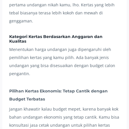
pertama undangan nikah kamu, lho. Kertas yang lebih
tebal biasanya terasa lebih kokoh dan mewah di
genggaman.
Kategori Kertas Berdasarkan Anggaran dan
Kualitas
Menentukan harga undangan juga dipengaruhi oleh
pemilihan kertas yang kamu pilih. Ada banyak jenis
undangan yang bisa disesuaikan dengan budget calon
pengantin.
Pilihan Kertas Ekonomis: Tetap Cantik dengan
Budget Terbatas
Jangan khawatir kalau budget mepet, karena banyak kok
bahan undangan ekonomis yang tetap cantik. Kamu bisa
konsultasi jasa cetak undangan untuk pilihan kertas