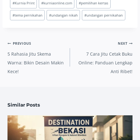
#
Kurnia Print
#
kurniaonline.com
#
pemilihan kertas
#
tema pernikahan
#
undangan nikah
#
undangan pernikahan
Post
PREVIOUS
NEXT
navigation
5 Rahasia Jitu Skema
7 Cara Jitu Cetak Buku
Warna: Bikin Desain Makin
Online: Panduan Lengkap
Kece!
Anti Ribet!
Similar Posts