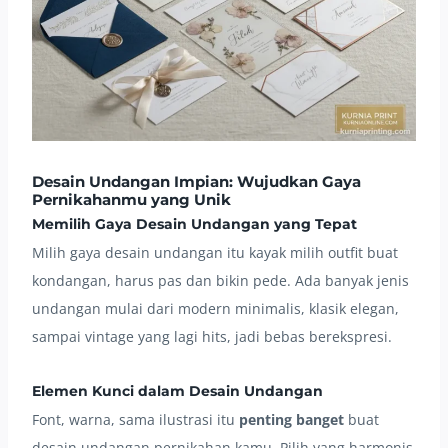
Desain Undangan Impian: Wujudkan Gaya
Pernikahanmu yang Unik
Memilih Gaya Desain Undangan yang Tepat
Milih gaya desain undangan itu kayak milih outfit buat
kondangan, harus pas dan bikin pede. Ada banyak jenis
undangan mulai dari modern minimalis, klasik elegan,
sampai vintage yang lagi hits, jadi bebas berekspresi.
Elemen Kunci dalam Desain Undangan
Font, warna, sama ilustrasi itu
penting banget
buat
desain undangan pernikahan kamu. Pilih yang harmonis