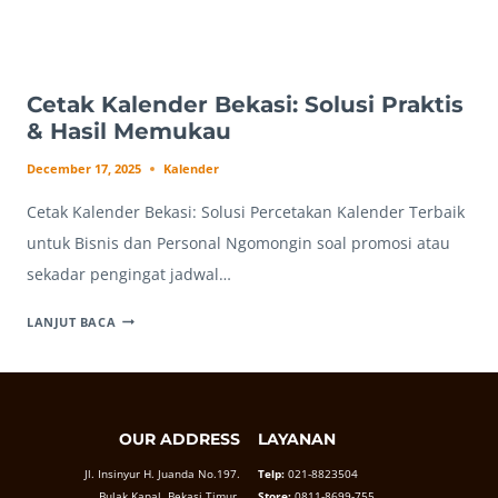
Cetak Kalender Bekasi: Solusi Praktis
& Hasil Memukau
December 17, 2025
Kalender
Cetak Kalender Bekasi: Solusi Percetakan Kalender Terbaik
untuk Bisnis dan Personal Ngomongin soal promosi atau
sekadar pengingat jadwal…
CETAK
LANJUT BACA
KALENDER
BEKASI:
SOLUSI
PRAKTIS
OUR ADDRESS
LAYANAN
&
HASIL
Jl. Insinyur H. Juanda No.197.
Telp:
021-8823504
MEMUKAU
Bulak Kapal, Bekasi Timur.
Store:
0811-8699-755