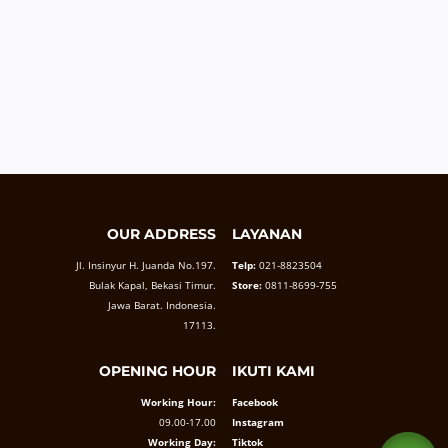
OUR ADDRESS
LAYANAN
Jl. Insinyur H. Juanda No.197.
Telp:
021-8823504
Bulak Kapal, Bekasi Timur.
Store:
0811-8699-755
Jawa Barat. Indonesia.
17113.
OPENING HOUR
IKUTI KAMI
Working Hour:
Facebook
09.00-17.00
Instagram
Working Day:
Tiktok