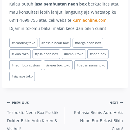
Kalau butuh
jasa pembuatan neon box
berkualitas atau
mau konsultasi lebih lanjut, langsung aja Whatsapp ke
0811-1099-755 atau cek website
kurniaonline.com
.
Dijamin tokomu bakal makin kece dan bikin cuan!
Post
#
branding toko
#
desain neon box
#
harga neon box
Tags:
#
iklan toko
#
jasa neon box
#
lampu toko
#
neon box
#
neon box custom
#
neon box toko
#
papan nama toko
#
signage toko
Post
PREVIOUS
NEXT
navigation
Terbukti: Neon Box Praktik
Rahasia Bisnis Auto Hoki:
Dokter Bikin Auto Keren &
Neon Box Bekasi Bikin
Visibel!
Cuan!