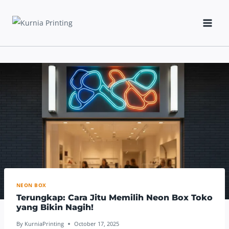
Skip
to
content
NEON BOX
Terungkap: Cara Jitu Memilih Neon Box Toko
yang Bikin Nagih!
By
KurniaPrinting
October 17, 2025