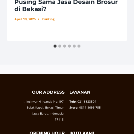
Pusing Sama Jasa Desain Brosur
di Bekasi?
April 19, 2025
Printing
OUR ADDRESS
LAYANAN
Jl. Insinyur H. Juanda No.197.
Telp:
021-8823504
Bulak Kapal, Bekasi Timur.
Store:
0811-8699-755
Jawa Barat. Indonesia.
17113.
OPENING HOUR
IKUTI KAMI