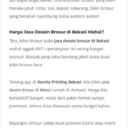
tau siapa target kalian, trus kita bikin brosur yang bikin
mereka jatuh cinta. Yuk, kepoin sekarang, bikin brosur
yang beneran nyambung sama audiens kalian!
Harga
Jasa Desain Brosur di Bekasi
Mahal?
“Bro, bikin brosur pake
jasa desain brosur di Bekasi
mahal nggak sih?”—pertanyaan ini sering banget
muncul. Banyak yang takut kantong jebol cuma buat
bikin brosur kece.
Tenang aja, di
Kurnia Printing Bekasi
, kita bikin
jasa
desain brosur di Bekasi
ramah di dompet. Harga kita
kompetitif banget, mulai dari paket hemat sampe
premium, semua bisa disesuain sama budget kalian.
Bayangin, brosur cakep buat promosi bisnis atau event