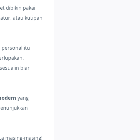
t dibikin pakai
atur, atau kutipan
personal itu
erlupakan.
sesuaiin biar
modern
yang
 menunjukkan
nta masing-masing!