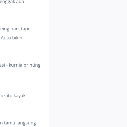
u enggak ada
einginan, tapi
Auto bikin
uk itu kayak
in tamu langsung