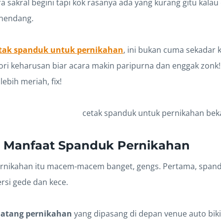
a sakral begini tapi kok rasanya ada yang kurang gitu kala
nendang.
tak spanduk untuk pernikahan
, ini bukan cuma sekadar k
ri keharusan biar acara makin paripurna dan enggak zonk! 
ebih meriah, fix!
n Manfaat Spanduk Pernikahan
rnikahan itu macem-macem banget, gengs. Pertama, spand
ersi gede dan kece.
datang pernikahan
yang dipasang di depan venue auto bik