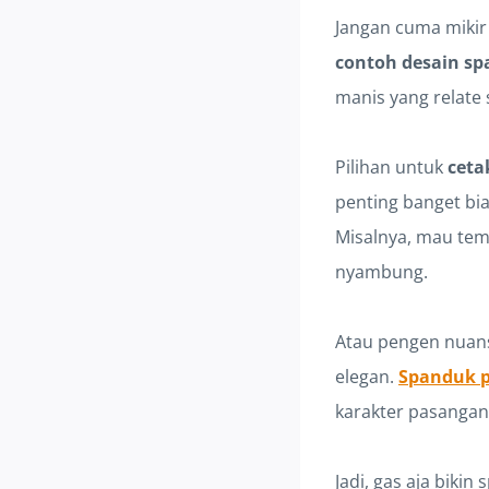
Jangan cuma mikir 
contoh desain sp
manis yang relate 
Pilihan untuk
ceta
penting banget bi
Misalnya, mau te
nyambung.
Atau pengen nua
elegan.
Spanduk p
karakter pasangan,
Jadi, gas aja bik