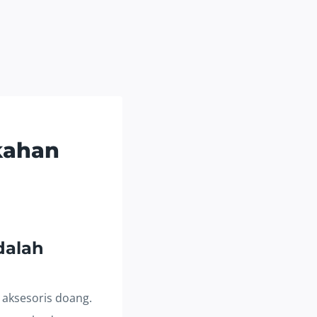
kahan
dalah
 aksesoris doang.