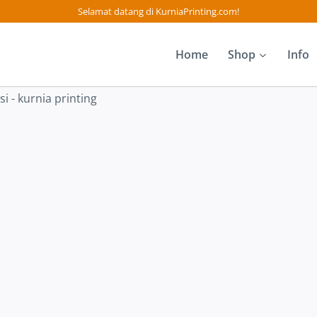
Selamat datang di KurniaPrinting.com!
Home
Shop
Info