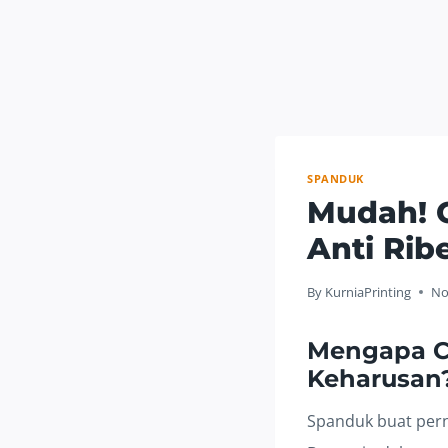
SPANDUK
Mudah! 
Anti Rib
By
KurniaPrinting
No
Mengapa C
Keharusan
Spanduk buat pern