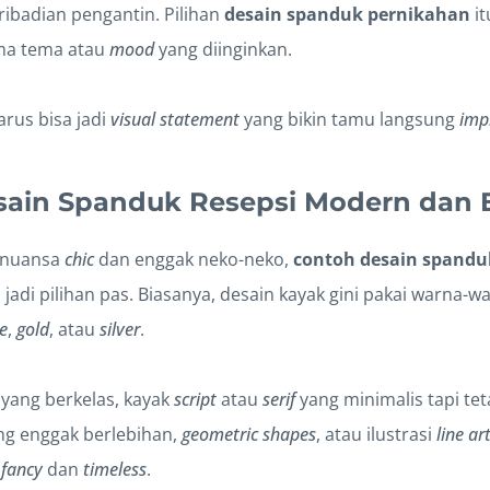
ibadian pengantin. Pilihan
desain spanduk pernikahan
it
ama tema atau
mood
yang diinginkan.
arus bisa jadi
visual statement
yang bikin tamu langsung
imp
sain Spanduk Resepsi Modern dan 
 nuansa
chic
dan enggak neko-neko,
contoh desain spanduk
a jadi pilihan pas. Biasanya, desain kayak gini pakai warna-
e
,
gold
, atau
silver
.
h yang berkelas, kayak
script
atau
serif
yang minimalis tapi te
ng enggak berlebihan,
geometric shapes
, atau ilustrasi
line ar
n
fancy
dan
timeless
.