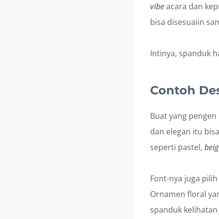
vibe
acara dan kepr
bisa disesuaiin s
Intinya, spanduk h
Contoh De
Buat yang pengen
dan elegan itu bis
seperti pastel,
beig
Font-nya juga pili
Ornamen floral ya
spanduk kelihata