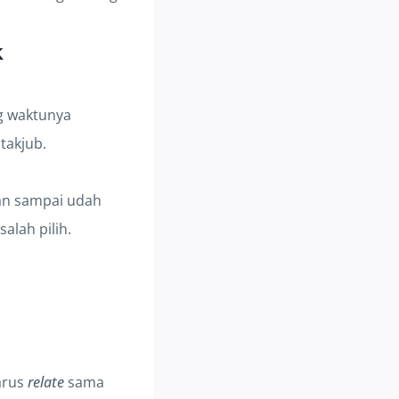
k
g waktunya
takjub.
gan sampai udah
alah pilih.
arus
relate
sama