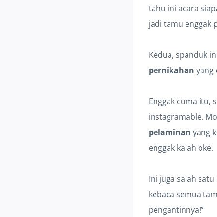
tahu ini acara siap
jadi tamu enggak p
Kedua, spanduk ini
pernikahan
yang c
Enggak cuma itu, s
instagramable. M
pelaminan
yang k
enggak kalah oke.
Ini juga salah sat
kebaca semua tamu 
pengantinnya!”