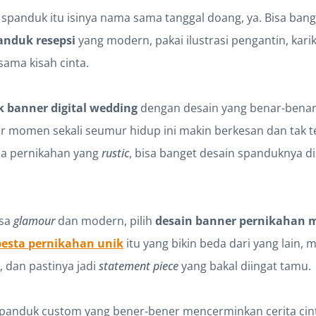
spanduk itu isinya nama sama tanggal doang, ya. Bisa bange
anduk resepsi
yang modern, pakai ilustrasi pengantin, karik
sama kisah cinta.
k banner digital wedding
dengan desain yang benar-benar 
ar momen sekali seumur hidup ini makin berkesan dan tak t
ma pernikahan yang
rustic
, bisa banget desain spanduknya di
nsa
glamour
dan modern, pilih
desain banner pernikahan 
esta pernikahan unik
itu yang bikin beda dari yang lain,
 dan pastinya jadi
statement piece
yang bakal diingat tamu.
in spanduk custom yang bener-bener mencerminkan cerita ci