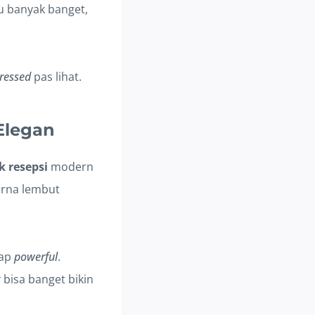
u banyak banget,
ressed
pas lihat.
Elegan
 resepsi
modern
warna lembut
tap
powerful
.
t
bisa banget bikin