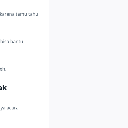
 karena tamu tahu
 bisa bantu
deh.
ak
nya acara