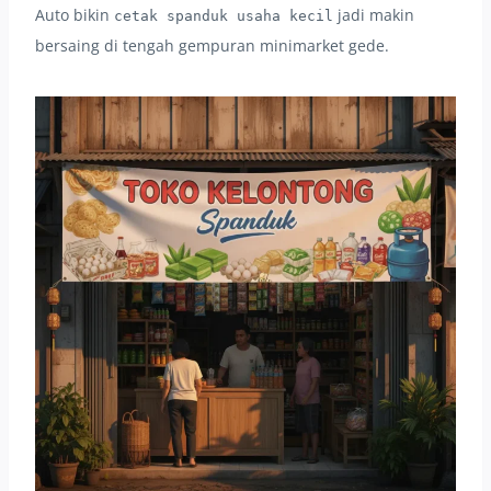
Auto bikin
jadi makin
cetak spanduk usaha kecil
bersaing di tengah gempuran minimarket gede.