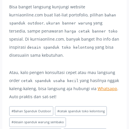
Bisa banget langsung kunjungi website
kurniaonline.com buat liat-liat portofolio, pilihan
bahan
,
yang
spanduk outdoor
ukuran banner warung
tersedia, sampe penawaran
harga cetak banner toko
spesial. Di kurniaonline.com, banyak banget lho info dan
inspirasi
yang bisa
desain spanduk toko kelontong
disesuaiin sama kebutuhan.
Atau, kalo pengen konsultasi cepet atau mau langsung
order
yang hasilnya nggak
cetak spanduk usaha kecil
kaleng-kaleng, bisa langsung aja hubungi via
Whatsapp
.
Auto praktis dan sat-set!
Post
#
Bahan Spanduk Outdoor
#
cetak spanduk toko kelontong
Tags:
#
desain spanduk warung sembako