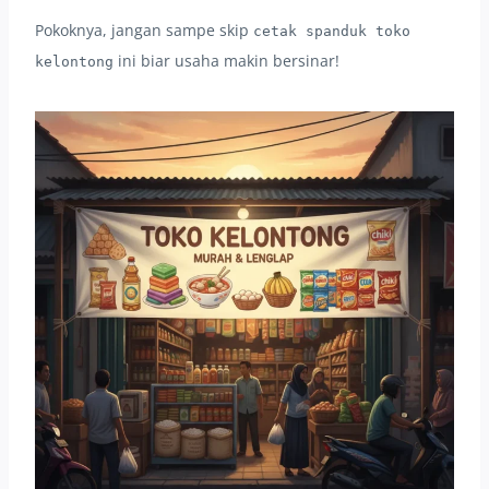
Pokoknya, jangan sampe skip
cetak spanduk toko
ini biar usaha makin bersinar!
kelontong