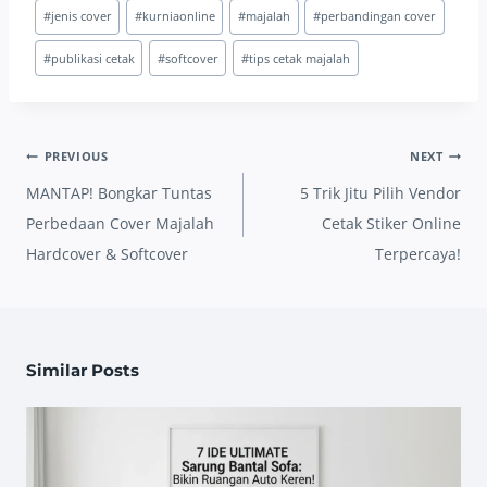
#
jenis cover
#
kurniaonline
#
majalah
#
perbandingan cover
#
publikasi cetak
#
softcover
#
tips cetak majalah
Post
PREVIOUS
NEXT
navigation
MANTAP! Bongkar Tuntas
5 Trik Jitu Pilih Vendor
Perbedaan Cover Majalah
Cetak Stiker Online
Hardcover & Softcover
Terpercaya!
Similar Posts