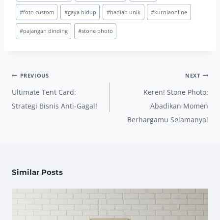
Tags:
#
foto custom
#
gaya hidup
#
hadiah unik
#
kurniaonline
#
pajangan dinding
#
stone photo
Post
PREVIOUS
NEXT
navigation
Ultimate Tent Card:
Keren! Stone Photo:
Strategi Bisnis Anti-Gagal!
Abadikan Momen
Berhargamu Selamanya!
Similar Posts