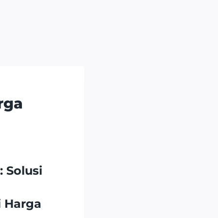
rga
 Solusi
i Harga