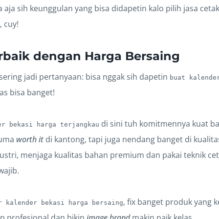
 aja sih keunggulan yang bisa didapetin kalo pilih jasa cetak 
, cuy!
erbaik dengan Harga Bersaing
 sering jadi pertanyaan: bisa nggak sih dapetin
buat kalende
las bisa banget!
di sini tuh komitmennya kuat ba
er bekasi harga terjangkau
cuma
worth it
di kantong, tapi juga nendang banget di kualit
stri, menjaga kualitas bahan premium dan pakai teknik cet
wajib.
, fix banget produk yang 
r kalender bekasi harga bersaing
ap profesional dan bikin
image brand
makin naik kelas.