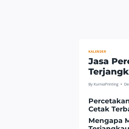
KALENDER
Jasa Per
Terjangk
By
KurniaPrinting
De
Percetakan
Cetak Terb
Mengapa Me
Terjangkau