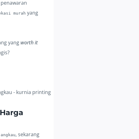
in penawaran
yang
ekasi murah
jang yang
worth it
gis?
 Harga
, sekarang
jangkau