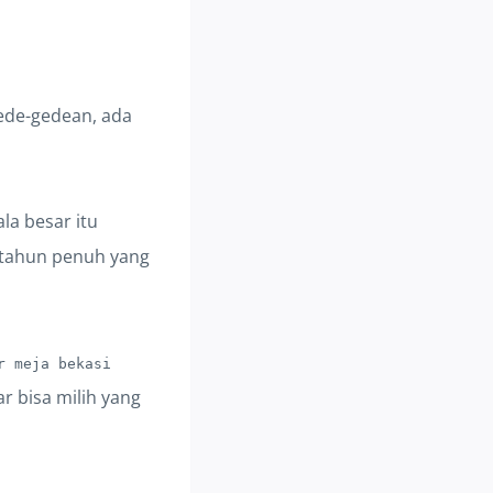
ede-gedean, ada
la besar itu
setahun penuh yang
r meja bekasi
ar bisa milih yang