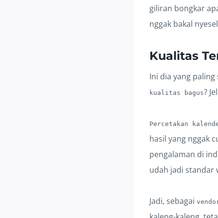
giliran bongkar apa
nggak bakal nyesel
Kualitas T
Ini dia yang paling
? Je
kualitas bagus
Percetakan kalend
hasil yang nggak 
pengalaman di indu
udah jadi standar 
Jadi, sebagai
vendo
kaleng-kaleng, tet