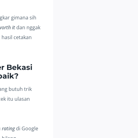
ngkar gimana sih
orth it
dan nggak
 hasil cetakan
r Bekasi
baik?
ang butuh trik
ek itu ulasan
u
rating
di Google