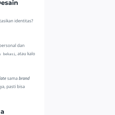
Desain
asikan identitas?
r personal dan
, atau kalo
s bekasi
late
sama
brand
a, pasti bisa
ga