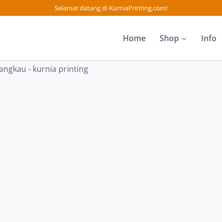
Selamat datang di KurniaPrinting.com!
Home
Shop
Info