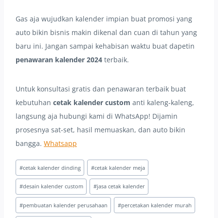
Gas aja wujudkan kalender impian buat promosi yang
auto bikin bisnis makin dikenal dan cuan di tahun yang
baru ini. Jangan sampai kehabisan waktu buat dapetin
penawaran kalender 2024
terbaik.
Untuk konsultasi gratis dan penawaran terbaik buat
kebutuhan
cetak kalender custom
anti kaleng-kaleng,
langsung aja hubungi kami di WhatsApp! Dijamin
prosesnya sat-set, hasil memuaskan, dan auto bikin
bangga.
Whatsapp
Post
#
cetak kalender dinding
#
cetak kalender meja
Tags:
#
desain kalender custom
#
jasa cetak kalender
#
pembuatan kalender perusahaan
#
percetakan kalender murah