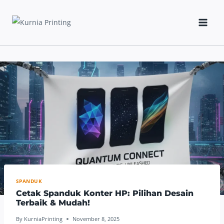
Skip
to
content
SPANDUK
Cetak Spanduk Konter HP: Pilihan Desain
Terbaik & Mudah!
By
KurniaPrinting
November 8, 2025