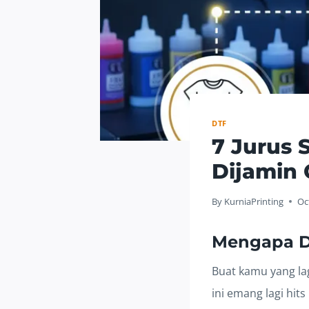
DTF
7 Jurus 
Dijamin 
By
KurniaPrinting
Oc
Mengapa DT
Buat kamu yang la
ini emang lagi hit