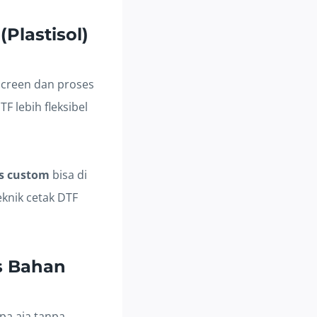
Plastisol)
 screen dan proses
 lebih fleksibel
os custom
bisa di
eknik cetak DTF
as Bahan
apa aja tanpa