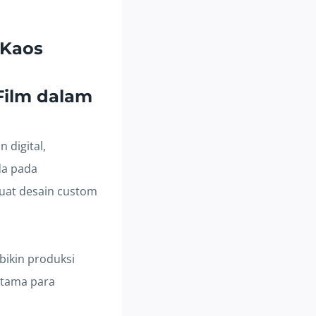
 Kaos
 Film dalam
 digital,
da pada
uat desain custom
bikin produksi
 utama para