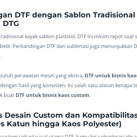
an DTF dengan Sablon Tradisional (
n DTG
radisional kayak sablon plastisol, DTF ini minim repot soal
belit. Perbandingan DTF dan sublimasi juga menunjukkan DTF
.
butuh perawatan mesin yang ekstra,
DTF untuk bisnis ka
engan hasil yang konsisten. Ini salah satu alasan kenapa t
ik buat
DTF untuk bisnis kaos custom
.
tas Desain Custom dan Kompatibilit
s Katun hingga Kaos Polyester)
ustom jadi nilai jual utama DTF, kamu bisa eksplorasi ide 