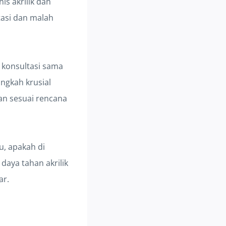
is akrilik dan
ktasi dan malah
s konsultasi sama
angkah krusial
an sesuai rencana
u, apakah di
daya tahan akrilik
ar.