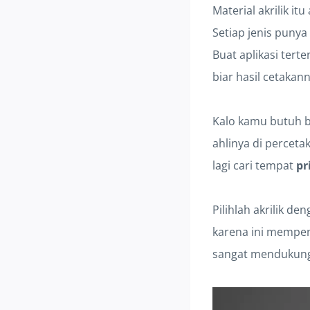
Material akrilik it
Setiap jenis puny
Buat aplikasi terte
biar hasil cetakan
Kalo kamu butuh ba
ahlinya di perceta
lagi cari tempat
pr
Pilihlah akrilik d
karena ini mempeng
sangat mendukung 