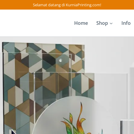
Selamat datang di KurniaPrinting.com!
Home
Shop
Info