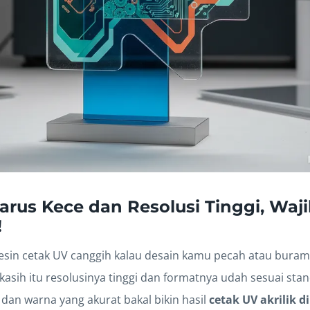
Harus Kece dan Resolusi Tinggi, Waj
!
in cetak UV canggih kalau desain kamu pecah atau buram, 
asih itu resolusinya tinggi dan formatnya udah sesuai sta
dan warna yang akurat bakal bikin hasil
cetak UV akrilik d