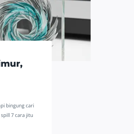
imur,
api bingung cari
spill 7 cara jitu