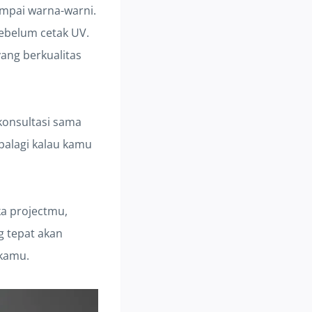
sampai warna-warni.
sebelum cetak UV.
yang berkualitas
 konsultasi sama
apalagi kalau kamu
ka projectmu,
g tepat akan
kamu.