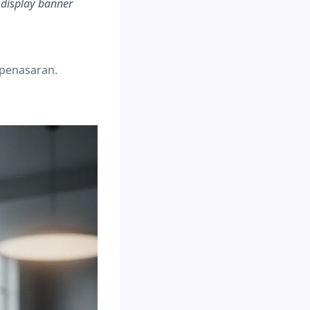
i
display banner
 penasaran.