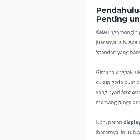
Pendahulua
Penting u
Kalau ngomongin pr
juaranya, sih. Apa
‘standar’ yang ban
Gimana enggak, uku
cukup gede buat b
yang nyari
jasa cet
memang fungsionali
Nah, peran
displa
Ibaratnya, ini tuh 