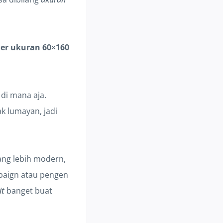
ner ukuran 60×160
 di mana aja.
ak lumayan, jadi
ang lebih modern,
mpaign atau pengen
it
banget buat