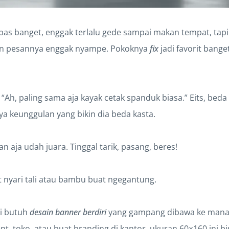
 pas banget, enggak terlalu gede sampai makan tempat, tapi
kin pesannya enggak nyampe. Pokoknya
fix
jadi favorit bang
 “Ah, paling sama aja kayak cetak spanduk biasa.” Eits, bed
ya keunggulan yang bikin dia beda kasta.
an aja udah juara. Tinggal tarik, pasang, beres!
t nyari tali atau bambu buat ngegantung.
gi butuh
desain banner berdiri
yang gampang dibawa ke mana-
t, toko, atau buat branding di kantor, ukuran 60×160 ini bi