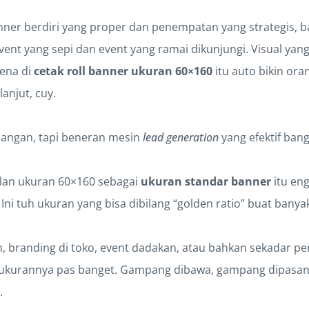
er berdiri yang proper dan penempatan yang strategis, ban
nt yang sepi dan event yang ramai dikunjungi. Visual yang
kena di
cetak roll banner ukuran 60×160
itu auto bikin or
anjut, cuy.
jangan, tapi beneran mesin
lead generation
yang efektif bang
lan ukuran 60×160 sebagai
ukuran standar banner
itu eng
ni tuh ukuran yang bisa dibilang “golden ratio” buat bany
, branding di toko, event dadakan, atau bahkan sekadar
, ukurannya pas banget. Gampang dibawa, gampang dipasan
.