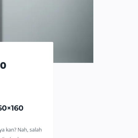
60
60×160
 ya kan? Nah, salah