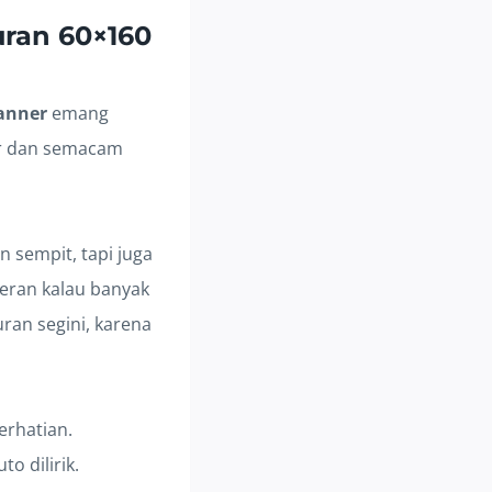
ran 60×160
banner
emang
ler dan semacam
 sempit, tapi juga
heran kalau banyak
ran segini, karena
erhatian.
to dilirik.