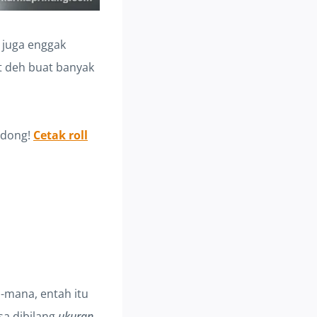
 juga enggak
et deh buat banyak
a dong!
Cetak roll
mana, entah itu
sa dibilang
ukuran