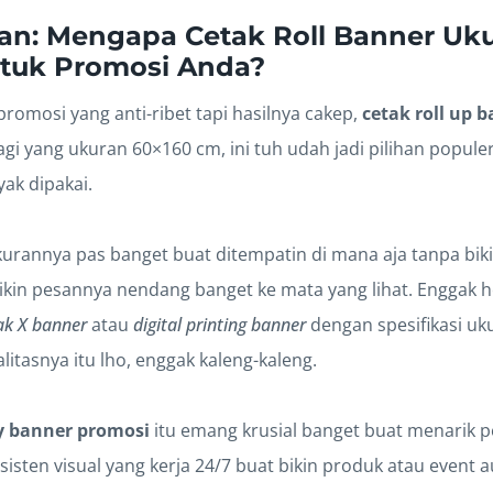
n: Mengapa Cetak Roll Banner Uku
ntuk Promosi Anda?
omosi yang anti-ribet tapi hasilnya cakep,
cetak roll up 
lagi yang ukuran 60×160 cm, ini tuh udah jadi pilihan popu
yak dipakai.
rannya pas banget buat ditempatin di mana aja tanpa bikin
ikin pesannya nendang banget ke mata yang lihat. Enggak 
ak X banner
atau
digital printing banner
dengan spesifikasi uku
tasnya itu lho, enggak kaleng-kaleng.
y banner promosi
itu emang krusial banget buat menarik p
asisten visual yang kerja 24/7 buat bikin produk atau event au