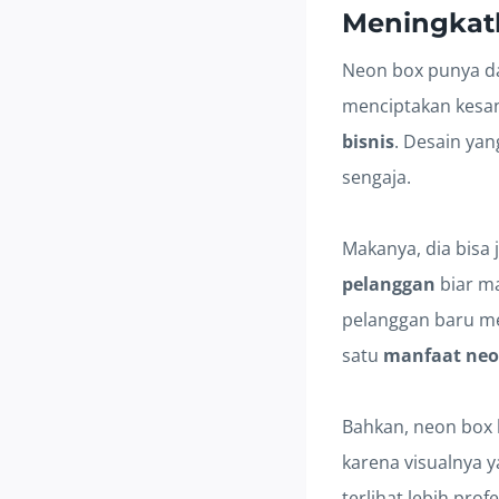
Meningkatk
Neon box punya da
menciptakan kesan
bisnis
. Desain ya
sengaja.
Makanya, dia bisa 
pelanggan
biar ma
pelanggan baru me
satu
manfaat neo
Bahkan, neon box b
karena visualnya 
terlihat lebih pro