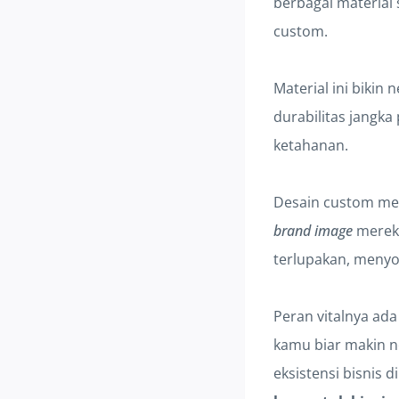
berbagai material 
custom.
Material ini biki
durabilitas jangk
ketahanan.
Desain custom memu
brand image
mereka
terlupakan, menyo
Peran vitalnya ada
kamu biar makin n
eksistensi bisnis 