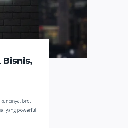
Bisnis,
 kuncinya, bro.
ual yang powerful