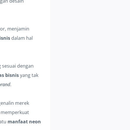
gan desain
oor, menjamin
isnis
dalam hal
g sesuai dengan
s bisnis
yang tak
brand
.
genalin merek
ik memperkuat
satu
manfaat neon