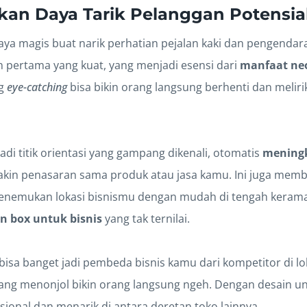
an Daya Tarik Pelanggan Potensia
ya magis buat narik perhatian pejalan kaki dan pengendara
 pertama yang kuat, yang menjadi esensi dari
manfaat ne
ng
eye-catching
bisa bikin orang langsung berhenti dan meliri
jadi titik orientasi yang gampang dikenali, otomatis
meningk
kin penasaran sama produk atau jasa kamu. Ini juga memb
nemukan lokasi bisnismu dengan mudah di tengah keramai
n box untuk bisnis
yang tak ternilai.
isa banget jadi pembeda bisnis kamu dari kompetitor di lo
yang menonjol bikin orang langsung ngeh. Dengan desain un
fesional dan menarik di antara deretan toko lainnya.