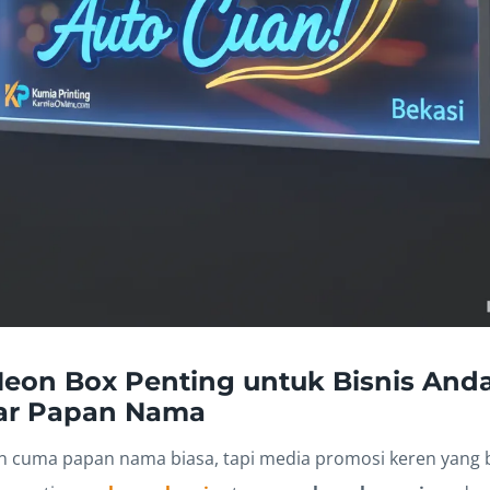
on Box Penting untuk Bisnis Anda
dar Papan Nama
n cuma papan nama biasa, tapi media promosi keren yang b