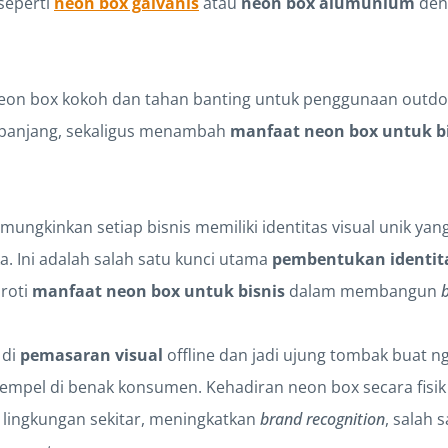
seperti
neon box galvanis
atau
neon box alumunium
den
n neon box kokoh dan tahan banting untuk penggunaan outd
a panjang, sekaligus menambah
manfaat neon box untuk b
ngkinkan setiap bisnis memiliki identitas visual unik yan
. Ini adalah salah satu kunci utama
pembentukan identita
roti
manfaat neon box untuk bisnis
dalam membangun
 di
pemasaran visual
offline dan jadi ujung tombak buat n
empel di benak konsumen. Kehadiran neon box secara fis
di lingkungan sekitar, meningkatkan
brand recognition
, salah 