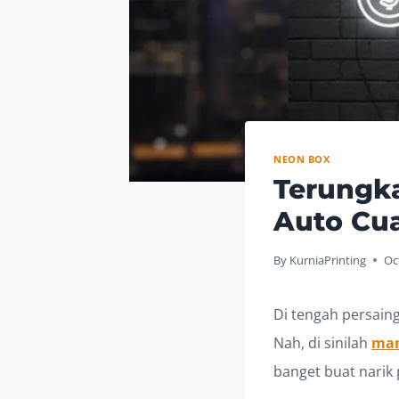
NEON BOX
Terungka
Auto Cu
By
KurniaPrinting
Oc
Di tengah persaing
Nah, di sinilah
man
banget buat narik 