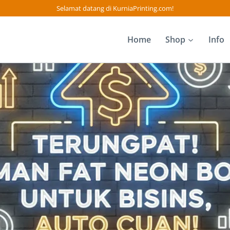
Selamat datang di KurniaPrinting.com!
Home
Shop
Info