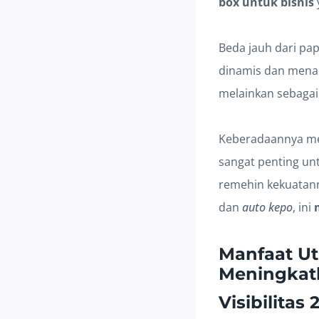
box untuk bisnis
Beda jauh dari p
dinamis dan menari
melainkan sebagai 
Keberadaannya me
sangat penting 
remehin kekuatan
dan
auto kepo
, ini
Manfaat Ut
Meningkatk
Visibilitas