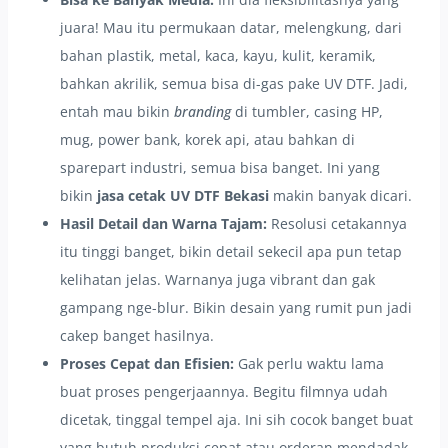
juara! Mau itu permukaan datar, melengkung, dari
bahan plastik, metal, kaca, kayu, kulit, keramik,
bahkan akrilik, semua bisa di-gas pake UV DTF. Jadi,
entah mau bikin
branding
di tumbler, casing HP,
mug, power bank, korek api, atau bahkan di
sparepart industri, semua bisa banget. Ini yang
bikin
jasa cetak UV DTF Bekasi
makin banyak dicari.
Hasil Detail dan Warna Tajam:
Resolusi cetakannya
itu tinggi banget, bikin detail sekecil apa pun tetap
kelihatan jelas. Warnanya juga vibrant dan gak
gampang nge-blur. Bikin desain yang rumit pun jadi
cakep banget hasilnya.
Proses Cepat dan Efisien:
Gak perlu waktu lama
buat proses pengerjaannya. Begitu filmnya udah
dicetak, tinggal tempel aja. Ini sih cocok banget buat
yang butuh produksi cepat atau orderan mendadak.