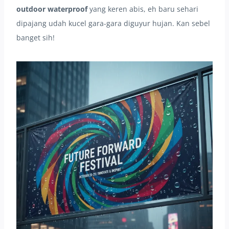
outdoor waterproof
yang keren abis, eh baru sehari
dipajang udah kucel gara-gara diguyur hujan. Kan sebel
banget sih!