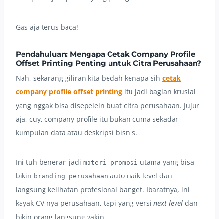
Gas aja terus baca!
Pendahuluan: Mengapa Cetak Company Profile
Offset Printing Penting untuk Citra Perusahaan?
Nah, sekarang giliran kita bedah kenapa sih
cetak
company profile offset printing
itu jadi bagian krusial
yang nggak bisa disepelein buat citra perusahaan. Jujur
aja, cuy, company profile itu bukan cuma sekadar
kumpulan data atau deskripsi bisnis.
Ini tuh beneran jadi
utama yang bisa
materi promosi
bikin
auto naik level dan
branding perusahaan
langsung kelihatan profesional banget. Ibaratnya, ini
kayak CV-nya perusahaan, tapi yang versi
next level
dan
bikin orang langsung yakin.