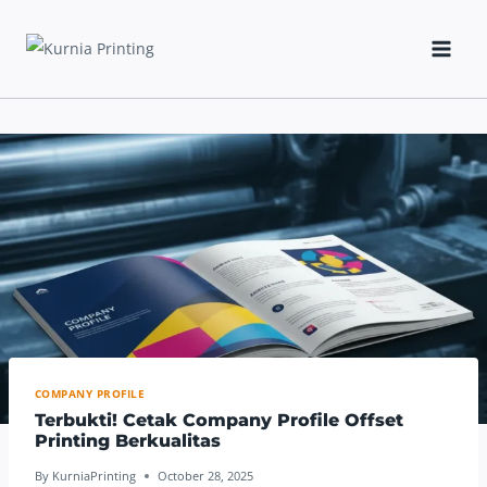
Skip
to
content
COMPANY PROFILE
Terbukti! Cetak Company Profile Offset
Printing Berkualitas
By
KurniaPrinting
October 28, 2025