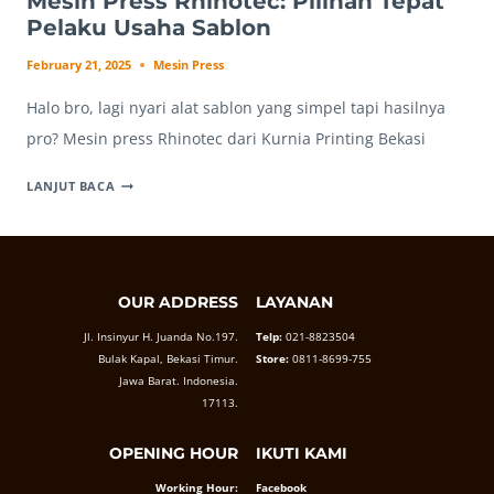
Mesin Press Rhinotec: Pilihan Tepat
Pelaku Usaha Sablon
February 21, 2025
Mesin Press
Halo bro, lagi nyari alat sablon yang simpel tapi hasilnya
pro? Mesin press Rhinotec dari Kurnia Printing Bekasi
MESIN
LANJUT BACA
PRESS
RHINOTEC:
PILIHAN
TEPAT
OUR ADDRESS
LAYANAN
PELAKU
USAHA
Jl. Insinyur H. Juanda No.197.
Telp:
021-8823504
SABLON
Bulak Kapal, Bekasi Timur.
Store:
0811-8699-755
Jawa Barat. Indonesia.
17113.
OPENING HOUR
IKUTI KAMI
Working Hour:
Facebook