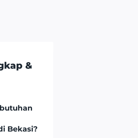
ngkap &
Kebutuhan
di Bekasi?