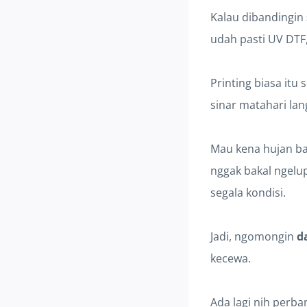
Kalau dibandingin
udah pasti UV DTF,
Printing biasa itu
sinar matahari la
Mau kena hujan bad
nggak bakal ngelup
segala kondisi.
Jadi, ngomongin
d
kecewa.
Ada lagi nih perb