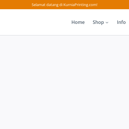
Selamat datang di KurniaPrinting.com!
Home
Shop
Info