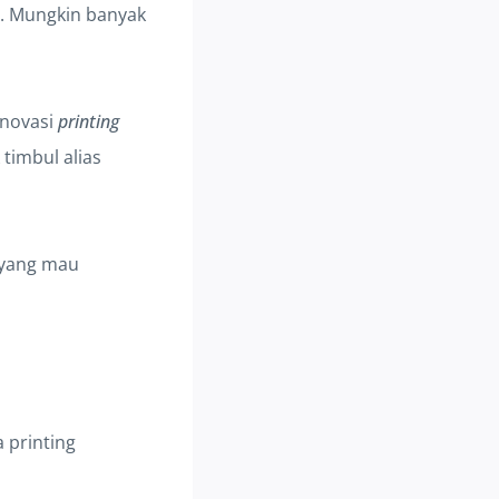
. Mungkin banyak
 inovasi
printing
timbul alias
k yang mau