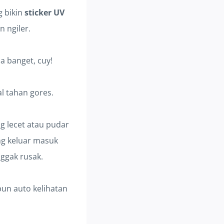
g bikin
sticker UV
n ngiler.
a banget, cuy!
l tahan gores.
g lecet atau pudar
ng keluar masuk
nggak rusak.
pun auto kelihatan