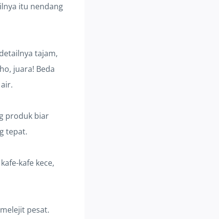
ilnya itu nendang
detailnya tajam,
ho, juara! Beda
air.
ng produk biar
g tepat.
kafe-kafe kece,
 melejit pesat.