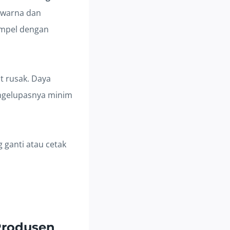
l warna dan
tempel dengan
ut rusak. Daya
 ngelupasnya minim
ng ganti atau cetak
 Produsen