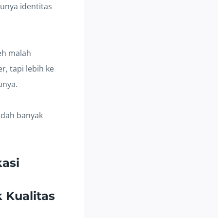
unya identitas
eh malah
, tapi lebih ke
unya.
 udah banyak
asi
 Kualitas