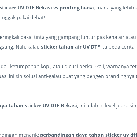
sticker UV DTF Bekasi vs printing biasa
, mana yang lebih
 nggak pakai debat!
 seringkali pakai tinta yang gampang luntur pas kena air ata
ngsung. Nah, kalau
sticker tahan air UV DTF
itu beda cerita.
ai, ketumpahan kopi, atau dicuci berkali-kali, warnanya te
as. Ini sih solusi anti-galau buat yang pengen brandingnya 
aya tahan sticker UV DTF Bekasi
, ini udah di level juara si
andingan menarik:
perbandingan daya tahan sticker uv dtf