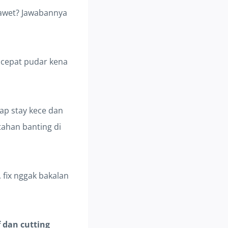
 awet? Jawabannya
u cepat pudar kena
tap stay kece dan
tahan banting di
h, fix nggak bakalan
 dan cutting