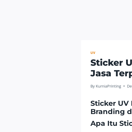
UV
Sticker 
Jasa Ter
By
KurniaPrinting
De
Sticker UV
Branding d
Apa Itu St