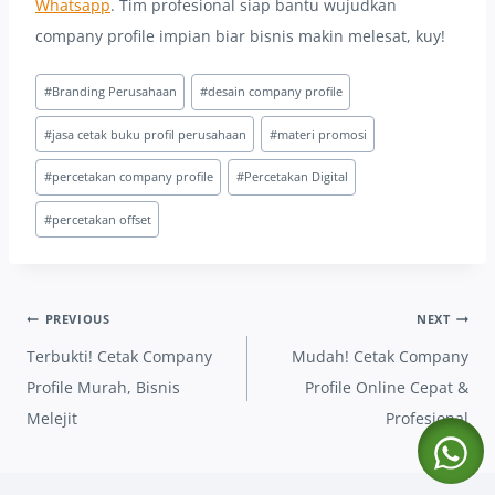
Whatsapp
. Tim profesional siap bantu wujudkan
company profile impian biar bisnis makin melesat, kuy!
Post
#
Branding Perusahaan
#
desain company profile
Tags:
#
jasa cetak buku profil perusahaan
#
materi promosi
#
percetakan company profile
#
Percetakan Digital
#
percetakan offset
Post
PREVIOUS
NEXT
navigation
Terbukti! Cetak Company
Mudah! Cetak Company
Profile Murah, Bisnis
Profile Online Cepat &
Melejit
Profesional