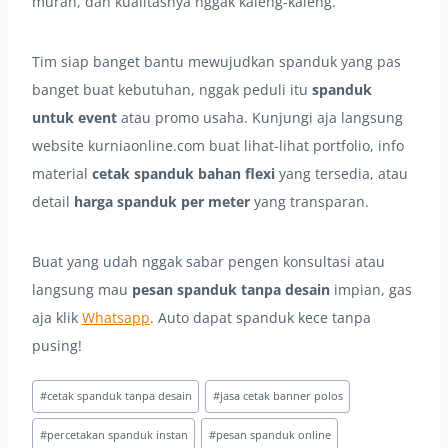
murah, dan kualitasnya nggak kaleng-kaleng.
Tim siap banget bantu mewujudkan spanduk yang pas
banget buat kebutuhan, nggak peduli itu
spanduk
untuk event
atau promo usaha. Kunjungi aja langsung
website kurniaonline.com buat lihat-lihat portfolio, info
material
cetak spanduk bahan flexi
yang tersedia, atau
detail
harga spanduk per meter
yang transparan.
Buat yang udah nggak sabar pengen konsultasi atau
langsung mau
pesan spanduk tanpa desain
impian, gas
aja klik
Whatsapp
. Auto dapat spanduk kece tanpa
pusing!
Post
#
cetak spanduk tanpa desain
#
jasa cetak banner polos
Tags:
#
percetakan spanduk instan
#
pesan spanduk online