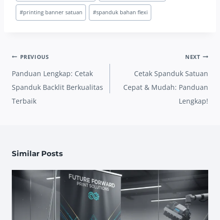
#
printing banner satuan
#
spanduk bahan flexi
Post
PREVIOUS
NEXT
navigation
Panduan Lengkap: Cetak
Cetak Spanduk Satuan
Spanduk Backlit Berkualitas
Cepat & Mudah: Panduan
Terbaik
Lengkap!
Similar Posts