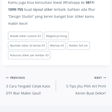
Kamu juga bisa konsultasi lewat Whatsapp ke
0811-
1099-755
buat
layout stiker
terbaik, bahkan ada fitur
“Design Studio” yang keren banget biar stiker kamu
makin kece!
Post
#
cetak stiker custom A3
#
digital printing
Tags:
#
jumlah stiker di kertas A3
#
kertas A3
#
stiker 5x5 cm
#
ukuran stiker per lembar A3
Post
PREVIOUS
NEXT
navigation
3 Cara Tergokil Cetak Kaos
5 Tips Jitu Pilih Art Print
DTF Biar Makin Gaul!
Keren Buat Dekor!