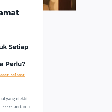
lamat
uk Setiap
a Perlu?
anner selamat
al yang efektif
pertama
e acara