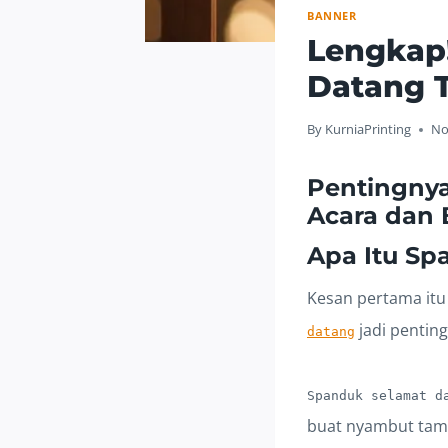
BANNER
Lengkap
Datang T
By
KurniaPrinting
No
Pentingnya
Acara dan 
Apa Itu S
Kesan pertama itu
jadi penting
datang
Spanduk selamat d
buat nyambut tamu