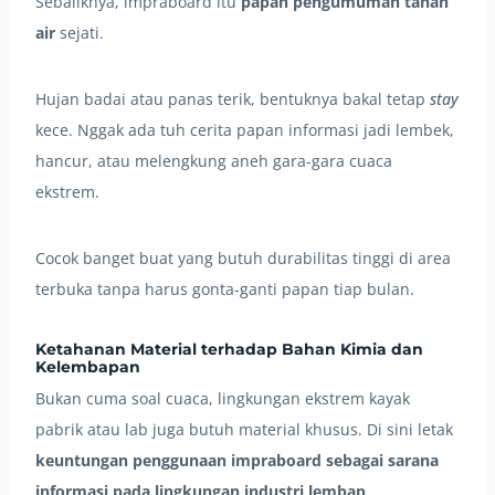
Sebaliknya, impraboard itu
papan pengumuman tahan
air
sejati.
Hujan badai atau panas terik, bentuknya bakal tetap
stay
kece. Nggak ada tuh cerita papan informasi jadi lembek,
hancur, atau melengkung aneh gara-gara cuaca
ekstrem.
Cocok banget buat yang butuh durabilitas tinggi di area
terbuka tanpa harus gonta-ganti papan tiap bulan.
Ketahanan Material terhadap Bahan Kimia dan
Kelembapan
Bukan cuma soal cuaca, lingkungan ekstrem kayak
pabrik atau lab juga butuh material khusus. Di sini letak
keuntungan penggunaan impraboard sebagai sarana
informasi pada lingkungan industri lembap
.