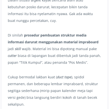
Dalam situasi
urgent
kayak bencana alam atau
kebutuhan posko darurat, kecepatan bikin tanda
informasi itu bisa nyelamatin nyawa. Gak ada waktu
buat nunggu percetakan, cuy.
Di sinilah
prosedur pembuatan struktur media
informasi darurat menggunakan material impraboard
jadi
skill
wajib. Material ini bisa dipotong manual pake
cutter
biasa di lapangan buat dibentuk jadi tanda panah,
papan “Titik Kumpul”, atau penanda “Pos Medis”.
Cukup bermodal lakban kuat (
duct tape
), spidol
permanen, dan beberapa lembar impraboard, struktur
segitiga sederhana (mirip papan kalender meja tapi
versi gede) bisa langsung berdiri kokoh di tanah becek
sekalipun.