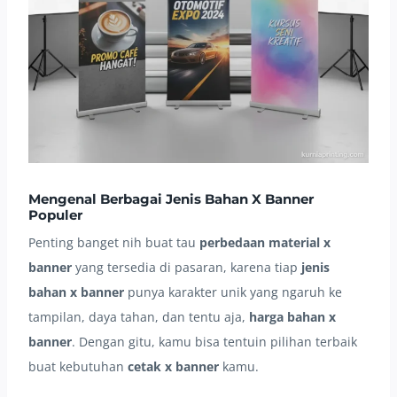
Mengenal Berbagai Jenis Bahan X Banner
Populer
Penting banget nih buat tau
perbedaan material x
banner
yang tersedia di pasaran, karena tiap
jenis
bahan x banner
punya karakter unik yang ngaruh ke
tampilan, daya tahan, dan tentu aja,
harga bahan x
banner
. Dengan gitu, kamu bisa tentuin pilihan terbaik
buat kebutuhan
cetak x banner
kamu.