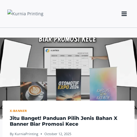
Skip
to
content
X-BANNER
Jitu Banget! Panduan Pilih Jenis Bahan X
Banner Biar Promosi Kece
By
KurniaPrinting
October 12, 2025