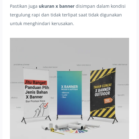
Pastikan juga
ukuran x banner
disimpan dalam kondisi
tergulung rapi dan tidak terlipat saat tidak digunakan
untuk menghindari kerusakan.