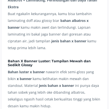
Albatros + Laminating: Perlindungan dan Daya Tahan
Ekstra
Buat ngakalin kekurangannya, kamu bisa tambahin
laminating doff atau glossy biar
bahan albatros x
banner
kamu makin awet dan terlindungi. Lapisan
laminating ini bakal jaga banner dari goresan atau
cipratan air, jadi tampilan
jenis bahan x banner
kamu
tetap prima lebih lama.
Bahan X Banner Luster: Tampilan Mewah dan
Sedikit Glossy
Bahan luster x banner
nawarin efek semi-gloss yang
bikin
x banner
kamu kelihatan makin mewah dan
standout. Material
jenis bahan x banner
ini punya daya
tahan sobek yang lebih oke dibanding albatros,
sekaligus ngasih hasil cetak berkualitas tinggi yang bikin
desain kamu makin hidup.