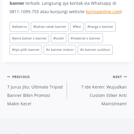
banner
terbaik. Langsung aja kontak via Whatsapp di
0811-1099-755 atau kunjungi website
kurniaonline.com
!
Post
#
albatros
#
bahan cetak banner
#
flexi
#
harga x banner
Tags:
#
jenis bahan x banner
#
luster
#
material x banner
#
tips pilih banner
#
x banner indoor
#
x banner outdoor
Post
PREVIOUS
NEXT
navigation
7 Jurus Jitu: Ultimate Tripod
7 Ide Keren: Wujudkan
Banner Bikin Promosi
Custom Stiker Anti
Makin Kece!
Mainstream!