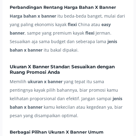
Perbandingan Rentang Harga Bahan X Banner
Harga bahan x banner
itu beda-beda banget, mulai dari
yang paling ekonomis kayak
flexi
China atau
easy
banner
, sampe yang premium kayak
flexi
Jerman.
Sesuaikan aja sama budget dan seberapa lama
jenis
bahan x banner
itu bakal dipakai.
Ukuran X Banner Standar: Sesuaikan dengan
Ruang Promosi Anda
Memilih
ukuran x banner
yang tepat itu sama
pentingnya kayak pilih bahannya, biar promosi kamu
kelihatan proporsional dan efektif. Jangan sampai
jenis
bahan x banner
kamu kekecilan atau kegedean ya, biar
pesan yang disampaikan optimal.
Berbagai Pilihan Ukuran X Banner Umum