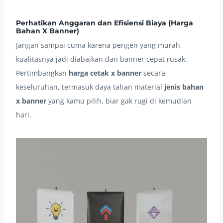
Perhatikan Anggaran dan Efisiensi Biaya (Harga
Bahan X Banner)
Jangan sampai cuma karena pengen yang murah,
kualitasnya jadi diabaikan dan banner cepat rusak.
Pertimbangkan
harga cetak x banner
secara
keseluruhan, termasuk daya tahan material
jenis bahan
x banner
yang kamu pilih, biar gak rugi di kemudian
hari.