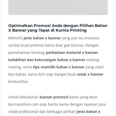
Optimalkan Promosi Anda dengan Pilihan Bahan
X Banner yang Tepat di Kurnia Printing
Memilih
jenis bahan x banner
yang pas itu investasi
cerdas buat promosi kamu biar gak boncos. Dengan
pemahaman tentang
perbedaan material x banner
,
kelebihan dan kekurangan bahan x banner
masing-
masing, serta
tips memilih bahan x banner
yang udah
kita bahas, kamu kini siap banget buat
cetak x banner
berkualitas.
Untuk kebutuhan
banner promosi
kamu yang kece,
kurniaonline.com siap bantu kamu dengan layanan jasa
cetak profesional dan berbagai pilihan
jenis bahan x