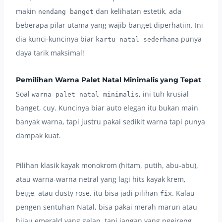
makin
dan kelihatan estetik, ada
nendang banget
beberapa pilar utama yang wajib banget diperhatiin. Ini
dia kunci-kuncinya biar
punya
kartu natal sederhana
daya tarik maksimal!
Pemilihan Warna Palet Natal Minimalis yang Tepat
Soal
, ini tuh krusial
warna palet natal minimalis
banget, cuy. Kuncinya biar auto elegan itu bukan main
banyak warna, tapi justru pakai sedikit warna tapi punya
dampak kuat.
Pilihan klasik kayak monokrom (hitam, putih, abu-abu),
atau warna-warna netral yang lagi hits kayak krem,
beige, atau dusty rose, itu bisa jadi pilihan
. Kalau
fix
pengen sentuhan Natal, bisa pakai merah marun atau
hijau emerald yang gelap, tapi jangan yang ngejreng