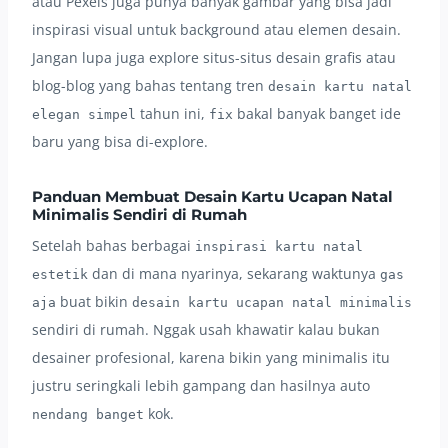
atau Pexels juga punya banyak gambar yang bisa jadi
inspirasi visual untuk background atau elemen desain.
Jangan lupa juga explore situs-situs desain grafis atau
blog-blog yang bahas tentang tren
desain kartu natal
tahun ini,
bakal banyak banget ide
elegan simpel
fix
baru yang bisa di-explore.
Panduan Membuat Desain Kartu Ucapan Natal
Minimalis Sendiri di Rumah
Setelah bahas berbagai
inspirasi kartu natal
dan di mana nyarinya, sekarang waktunya
estetik
gas
buat bikin
aja
desain kartu ucapan natal minimalis
sendiri di rumah. Nggak usah khawatir kalau bukan
desainer profesional, karena bikin yang minimalis itu
justru seringkali lebih gampang dan hasilnya auto
kok.
nendang banget