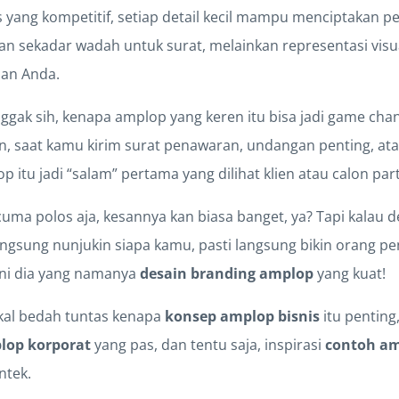
 yang kompetitif, setiap detail kecil mampu menciptakan p
an sekadar wadah untuk surat, melainkan representasi visu
aan Anda.
ggak sih, kenapa amplop yang keren itu bisa jadi game cha
n, saat kamu kirim surat penawaran, undangan penting, a
 itu jadi “salam” pertama yang dilihat klien atau calon par
ma polos aja, kesannya kan biasa banget, ya? Tapi kalau d
angsung nunjukin siapa kamu, pasti langsung bikin orang p
Ini dia yang namanya
desain branding amplop
yang kuat!
bakal bedah tuntas kenapa
konsep amplop bisnis
itu penting
lop korporat
yang pas, dan tentu saja, inspirasi
contoh a
ntek.