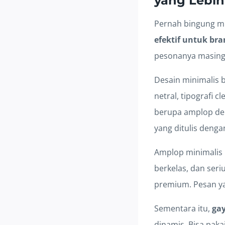
yang Lebih
Pernah bingung m
efektif untuk br
pesonanya masing-
Desain minimalis 
netral, tipografi 
berupa amplop deng
yang ditulis denga
Amplop minimalis 
berkelas, dan seri
premium. Pesan ya
Sementara itu,
ga
dinamis. Bisa paka