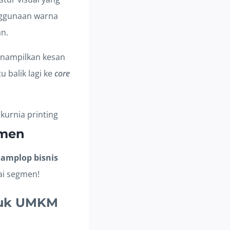
nggunaan warna
an.
menampilkan kesan
u balik lagi ke
core
gmen
amplop bisnis
ai segmen!
ntuk UMKM