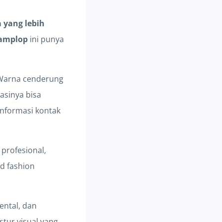
 yang lebih
 amplop
ini punya
. Warna cenderung
asinya bisa
informasi kontak
profesional,
nd fashion
ental, dan
stur visual yang