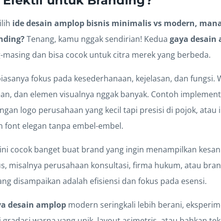
 Efektif untuk Branding?
ilih
ide desain amplop bisnis minimalis vs modern, mana
anding?
Tenang, kamu nggak sendirian! Kedua
gaya desain
masing dan bisa cocok untuk citra merek yang berbeda.
biasanya fokus pada kesederhanaan, kejelasan, dan fungsi
clean, dan elemen visualnya nggak banyak. Contoh implement
an logo perusahaan yang kecil tapi presisi di pojok, atau 
n font elegan tanpa embel-embel.
ini cocok banget buat brand yang ingin menampilkan kesan 
us, misalnya perusahaan konsultasi, firma hukum, atau bra
ng disampaikan adalah efisiensi dan fokus pada esensi.
ya desain amplop
modern seringkali lebih berani, eksperim
i gradasi warna yang unik, layout asimetris, atau bahkan tek