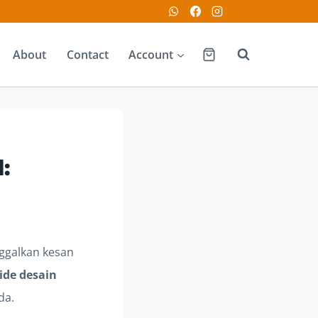
About
Contact
Account
:
ggalkan kesan
ide desain
da.