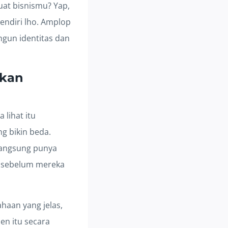
uat bisnismu? Yap,
sendiri lho. Amplop
gun identitas dan
akan
 lihat itu
g bikin beda.
 langsung punya
an sebelum mereka
haan yang jelas,
en itu secara