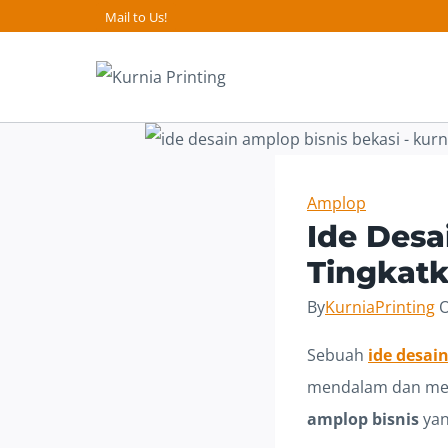
Skip
Mail to Us!
to
content
Amplop
Ide Desa
Tingkat
By
KurniaPrinting
O
Sebuah
ide desai
mendalam dan memp
amplop bisnis
yan