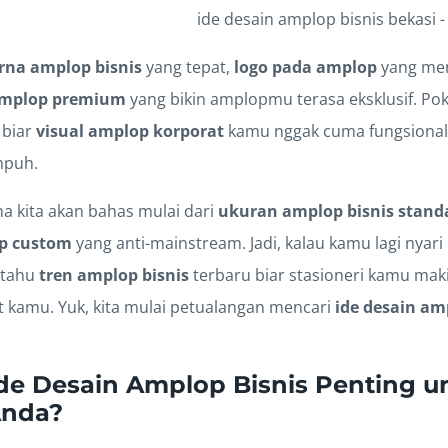
rna amplop bisnis
yang tepat,
logo pada amplop
yang men
amplop premium
yang bikin amplopmu terasa eksklusif. Pok
 biar
visual amplop korporat
kamu nggak cuma fungsional, t
mpuh.
ena kita akan bahas mulai dari
ukuran amplop bisnis stand
p custom
yang anti-mainstream. Jadi, kalau kamu lagi nyari
 tahu
tren amplop bisnis
terbaru biar stasioneri kamu maki
t kamu. Yuk, kita mulai petualangan mencari
ide desain am
e Desain Amplop Bisnis Penting u
Anda?