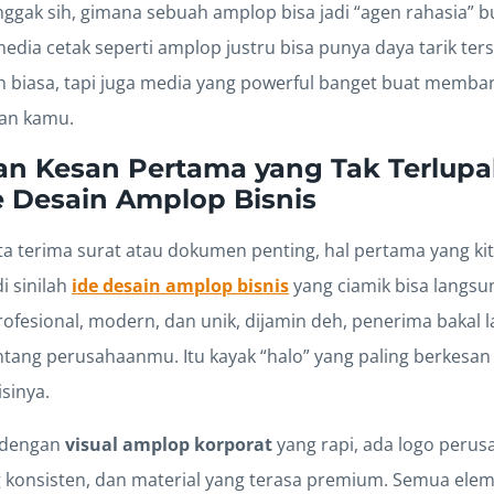
ggak sih, gimana sebuah amplop bisa jadi “agen rahasia” b
, media cetak seperti amplop justru bisa punya daya tarik ter
biasa, tapi juga media yang powerful banget buat memban
aan kamu.
an Kesan Pertama yang Tak Terlup
 Desain Amplop Bisnis
ita terima surat atau dokumen penting, hal pertama yang kita
i sinilah
ide desain amplop bisnis
yang ciamik bisa langsun
rofesional, modern, dan unik, dijamin deh, penerima bakal
tentang perusahaanmu. Itu kayak “halo” yang paling berkes
sinya.
 dengan
visual amplop korporat
yang rapi, ada logo perusa
g konsisten, dan material yang terasa premium. Semua elem