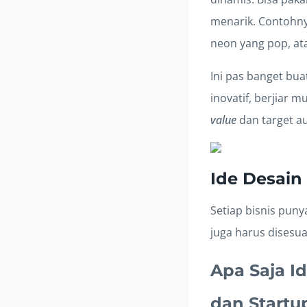
menarik. Contohn
neon yang pop, ata
Ini pas banget bua
inovatif, berjiar m
value
dan target a
Ide Desain
Setiap bisnis pun
juga harus disesua
Apa Saja I
dan Startu