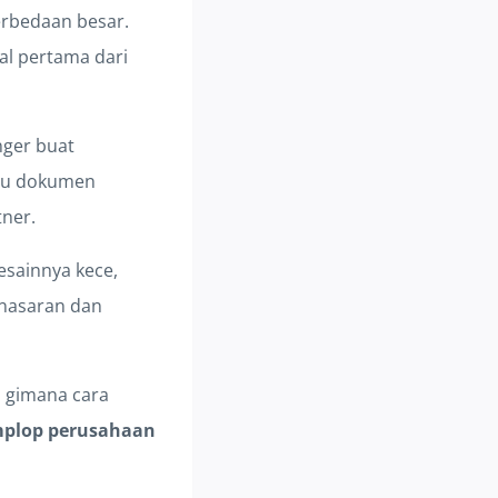
erbedaan besar.
al pertama dari
nger buat
tau dokumen
tner.
esainnya kece,
enasaran dan
, gimana cara
mplop perusahaan