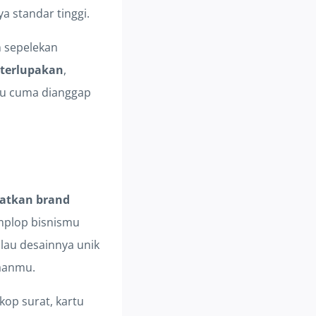
 standar tinggi.
n sepelekan
 terlupakan
,
tau cuma dianggap
katkan brand
amplop bisnismu
lau desainnya unik
haanmu.
kop surat, kartu