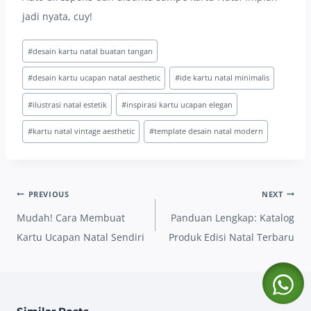
jadi nyata, cuy!
Post
#
desain kartu natal buatan tangan
Tags:
#
desain kartu ucapan natal aesthetic
#
ide kartu natal minimalis
#
ilustrasi natal estetik
#
inspirasi kartu ucapan elegan
#
kartu natal vintage aesthetic
#
template desain natal modern
Post
PREVIOUS
NEXT
navigation
Mudah! Cara Membuat
Panduan Lengkap: Katalog
Kartu Ucapan Natal Sendiri
Produk Edisi Natal Terbaru