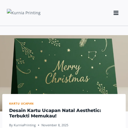
Skip
to
content
KARTU UCAPAN
Desain Kartu Ucapan Natal Aesthetic:
Terbukti Memukau!
By
KurniaPrinting
November 8, 2025