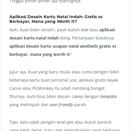
Tinggal pinter-pinter aja nyaringnya.
Aplikasi Desain Kartu Natal Indah: Gratis vs
Berbayar, Mana yang Worth It?
Nah, buat bikin sendiri, pasti butuh
tool
atau
aplikasi
desain kartu natal indah
dong. Pertanyaan klasiknya,
aplikasi desain kartu ucapan natal aesthetic gratis vs
berbayar, mana yang worth it
?
Jujur aja, buat yang baru mulai atau cuma pengen bikin
beberapa kartu buat personal use, aplikasi gratis kayak
Canva atau PicMonkey itu udah nendang banget
fiturnya. Auto bisa bikin desain cakep dengan
template
yang melimpah dan
user-friendly
parah.
Tapi, kalo udah pengen level
pro
atau butuh kontrol
yang lebih detail, baru deh pertimbangin yang berbayar.