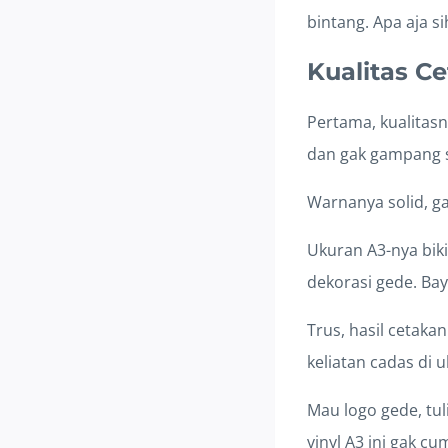
bintang. Apa aja si
Kualitas C
Pertama, kualitasn
dan gak gampang 
Warnanya solid, ga
Ukuran A3-nya biki
dekorasi gede. Bay
Trus, hasil cetaka
keliatan cadas di 
Mau logo gede, tul
vinyl A3 ini gak cum