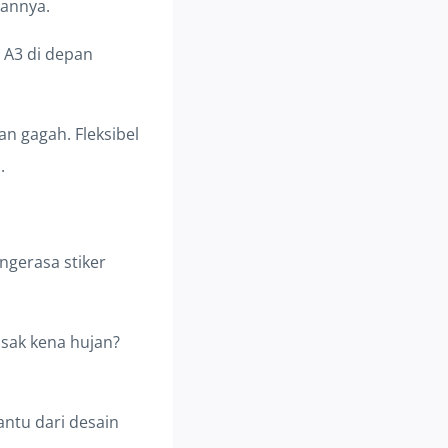
bannya.
 A3 di depan
an gagah. Fleksibel
.
ngerasa stiker
usak kena hujan?
bantu dari desain