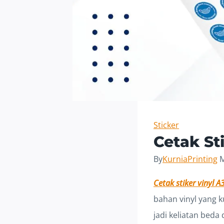
Sticker
Cetak Sti
By
KurniaPrinting
M
Cetak stiker vinyl A
bahan vinyl yang k
jadi keliatan beda 