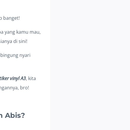
p banget!
u apa yang kamu mau,
anya di sini!
 bingung nyari
tiker vinyl A3
, kita
angannya, bro!
n Abis?