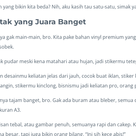
h yang bikin kita beda? Nih, aku kasih tau satu-satu, simak ya
etak yang Juara Banget
ya gak main-main, bro. Kita pake bahan vinyl premium yang 
sobek.
k pudar meski kena matahari atau hujan, jadi stikermu tet
n desainmu keliatan jelas dari jauh, cocok buat iklan, stike
angin, stikermu kinclong, bisnismu jadi keliatan pro, orang
nnya tajam banget, bro. Gak ada buram atau bleber, semua 
ukuran A3.
isan tebal, atau gambar penuh, semuanya rapi dan cakep. Kit
a besar, tapi juga bikin orang bilang, “Ini sih kece abis!”