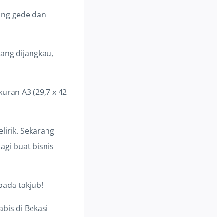
ang gede dan
ang dijangkau,
kuran A3 (29,7 x 42
lirik. Sekarang
agi buat bisnis
pada takjub!
abis di Bekasi