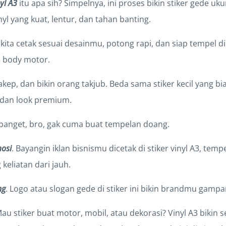
nyl A3
itu apa sih? Simpelnya, ini proses bikin stiker gede uku
yl yang kuat, lentur, dan tahan banting.
, kita cetak sesuai desainmu, potong rapi, dan siap tempel di
 body motor.
kep, dan bikin orang takjub. Beda sama stiker kecil yang bias
 dan look premium.
banget, bro, gak cuma buat tempelan doang.
osi
. Bayangin iklan bisnismu dicetak di stiker vinyl A3, temp
 keliatan dari jauh.
ng
. Logo atau slogan gede di stiker ini bikin brandmu gampa
Mau stiker buat motor, mobil, atau dekorasi? Vinyl A3 bikin 