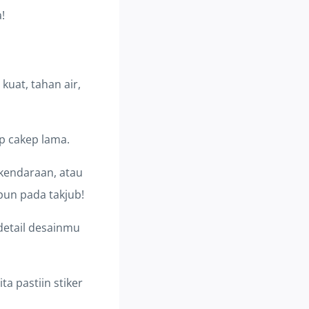
!
kuat, tahan air,
ep cakep lama.
r kendaraan, atau
 pun pada takjub!
detail desainmu
a pastiin stiker