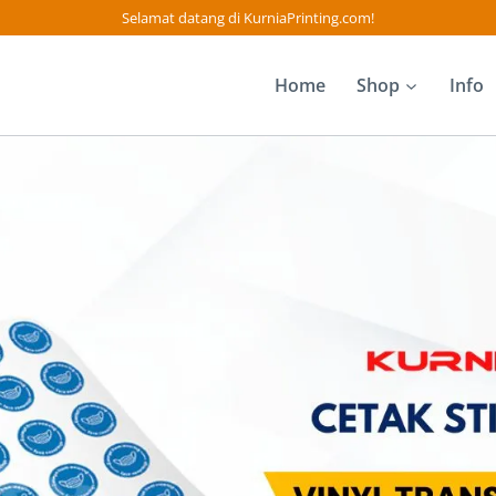
Selamat datang di KurniaPrinting.com!
Home
Shop
Info