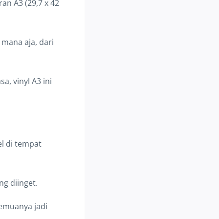
ran A3 (29,7 x 42
 mana aja, dari
a, vinyl A3 ini
el di tempat
ng diinget.
semuanya jadi