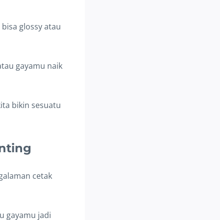
 bisa glossy atau
 atau gayamu naik
kita bikin sesuatu
nting
ngalaman cetak
au gayamu jadi