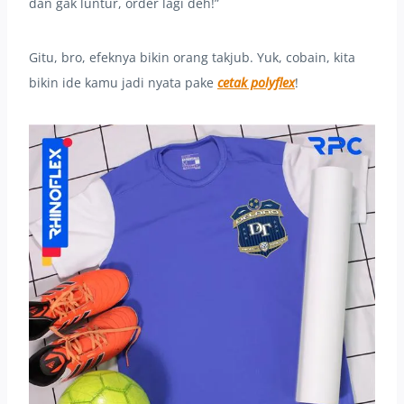
dan gak luntur, order lagi deh!”
Gitu, bro, efeknya bikin orang takjub. Yuk, cobain, kita
bikin ide kamu jadi nyata pake
cetak polyflex
!