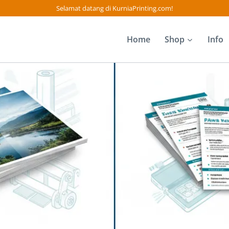
Selamat datang di KurniaPrinting.com!
Home
Shop
Info