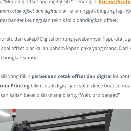
 “Mending offset apa digital sih?” Tenang, di
Kurnia Printi
aan cetak offset dan digital
biar kalian nggak bingung lagi. Kit
 tahu banget keunggulan teknik ini dibandingkan offset.
urah, dan cakep? Digital printing jawabannya! Tapi, kita jug
soal offset biar kalian paham kapan pake yang mana. Dari k
ta bongkar semua.
sih yang bikin
perbedaan cetak offset dan digital
ini pent
rnia Printing
bikin cetak digital jadi solusi kece buat semu
akan kalian bakal bikin orang bilang, “Wah, pro banget!”