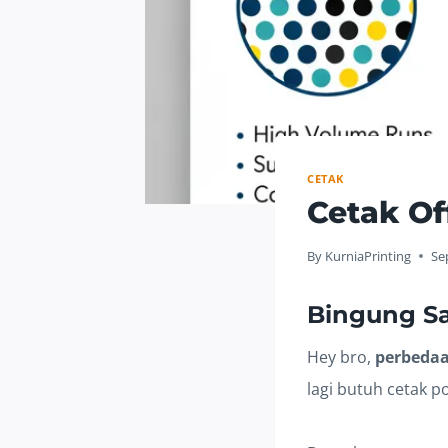
CETAK
Cetak Of
By
KurniaPrinting
Se
Bingung 
Hey bro,
perbedaan
lagi butuh cetak p