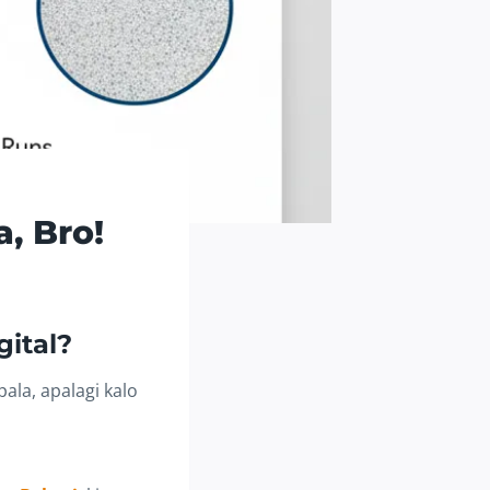
, Bro!
ital
?
ala, apalagi kalo