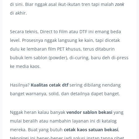
di sini. Biar nggak asal ikut-ikutan tren tapi malah
zonk
di akhir.
Secara teknis, Direct to Film atau DTF ini emang beda
level. Prosesnya nggak langsung ke kain, tapi dicetak
dulu ke lembaran film PET khusus, terus ditaburin
bubuk lem sablon (powder), di-curing, baru deh di-press
ke media kaos.
Hasilnya?
Kualitas cetak dtf
sering dibilang nendang
banget warnanya, solid, dan detailnya dapet banget.
Nggak heran kalau banyak
vendor sablon bekasi
yang
mulai beralih atau nambahin layanan ini di katalog
mereka. Buat yang butuh
cetak kaos satuan bekasi
,
teknologi ini bener-bener jadi solusi instan tanpa ribet