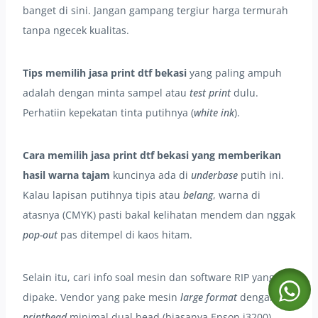
banget di sini. Jangan gampang tergiur harga termurah
tanpa ngecek kualitas.
Tips memilih jasa print dtf bekasi
yang paling ampuh
adalah dengan minta sampel atau
test print
dulu.
Perhatiin kepekatan tinta putihnya (
white ink
).
Cara memilih jasa print dtf bekasi yang memberikan
hasil warna tajam
kuncinya ada di
underbase
putih ini.
Kalau lapisan putihnya tipis atau
belang
, warna di
atasnya (CMYK) pasti bakal kelihatan mendem dan nggak
pop-out
pas ditempel di kaos hitam.
Selain itu, cari info soal mesin dan software RIP yang
dipake. Vendor yang pake mesin
large format
dengan
printhead
minimal dual head (biasanya Epson i3200)