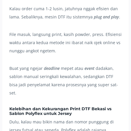
Kalau order cuma 1-2 lusin, jatuhnya nggak efisien dan
lama. Sebaliknya, mesin DTF itu sistemnya
plug and play
.
File masuk, langsung print, kasih powder, press. Efisiensi
waktu antara kedua metode ini ibarat naik ojek online vs
nunggu angkot ngetem.
Buat yang ngejar
deadline
mepet atau
event
dadakan,
sablon manual seringkali kewalahan, sedangkan DTF
bisa jadi penyelamat karena prosesnya yang super sat-
set.
Kelebihan dan Kekurangan Print DTF Bekasi vs
Sablon Polyflex untuk Jersey
Dulu, kalau mau bikin nama dan nomor punggung di
jersey futsal atau sepeda, Polyflex adalah rajanya.