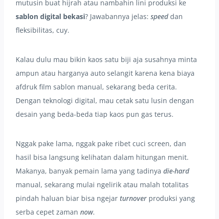
mutusin buat hijrah atau nambahin lini produksi ke
sablon digital bekasi
? Jawabannya jelas:
speed
dan
fleksibilitas, cuy.
Kalau dulu mau bikin kaos satu biji aja susahnya minta
ampun atau harganya auto selangit karena kena biaya
afdruk film sablon manual, sekarang beda cerita.
Dengan teknologi digital, mau cetak satu lusin dengan
desain yang beda-beda tiap kaos pun gas terus.
Nggak pake lama, nggak pake ribet cuci screen, dan
hasil bisa langsung kelihatan dalam hitungan menit.
Makanya, banyak pemain lama yang tadinya
die-hard
manual, sekarang mulai ngelirik atau malah totalitas
pindah haluan biar bisa ngejar
turnover
produksi yang
serba cepet zaman
now
.