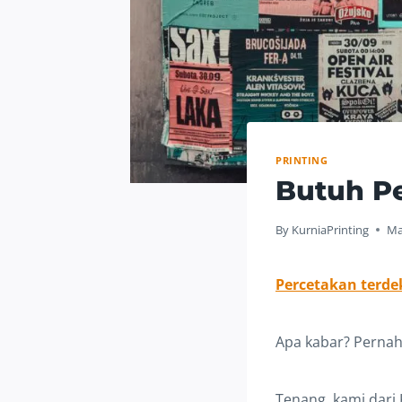
PRINTING
Butuh Pe
By
KurniaPrinting
Ma
Percetakan terdek
Apa kabar? Pernah 
Tenang, kami dari 