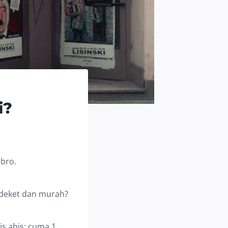
i?
 bro.
g deket dan murah?
is abis: cuma 1