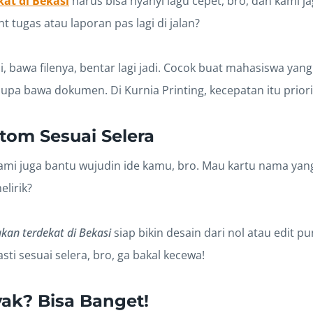
at di Bekasi
harus bisa nyanyi lagu cepet, bro, dan kami j
nt tugas atau laporan pas lagi di jalan?
, bawa filenya, bentar lagi jadi. Cocok buat mahasiswa yang
lupa bawa dokumen. Di Kurnia Printing, kecepatan itu priori
tom Sesuai Selera
ami juga bantu wujudin ide kamu, bro. Mau kartu nama yan
elirik?
kan terdekat di Bekasi
siap bikin desain dari nol atau edit 
sti sesuai selera, bro, ga bakal kecewa!
ak? Bisa Banget!