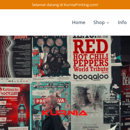
Selamat datang di KurniaPrinting.com!
Home
Shop
Info