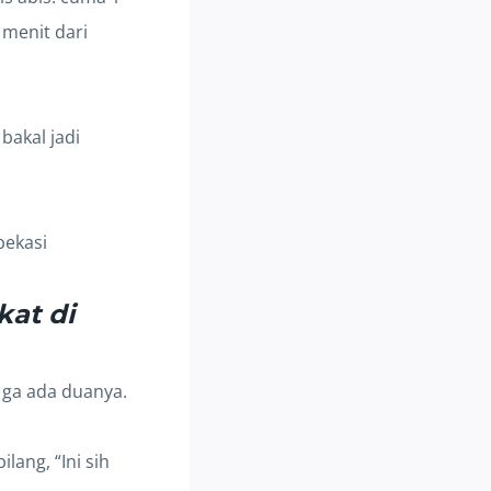
5 menit dari
bakal jadi
kat di
g ga ada duanya.
lang, “Ini sih