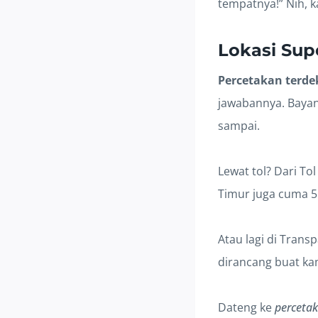
tempatnya!” Nih, k
Lokasi Supe
Percetakan terdek
jawabannya. Bayang
sampai.
Lewat tol? Dari To
Timur juga cuma 5 
Atau lagi di Trans
dirancang buat ka
Dateng ke
percetak