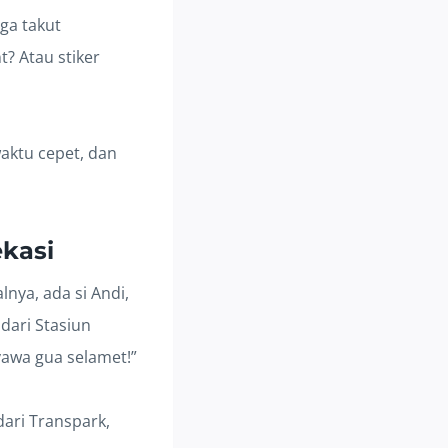
ga takut
? Atau stiker
waktu cepet, dan
ekasi
nya, ada si Andi,
 dari Stasiun
nyawa gua selamet!”
dari Transpark,