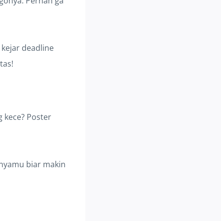
agonya. Pernah ga
 kejar deadline
tas!
g kece? Poster
punyamu biar makin