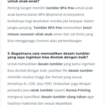
untuk anak-anak?
Penting banget memilih
tumbler BPA free
untuk anak-
anak karena bahan BPA (Bisphenol A) berpotensi
berbahaya bagi kesehatan mereka jika terpapar dalam
jangka panjang.
Tumbler BPA free
memastikan
botol
minum souvenir ultah anak
aman dari zat kimia yang
bisa mengganggu hormon atau perkembangan.
3. Bagaimana cara memastikan desain tumbler
yang saya inginkan bisa dicetak dengan baik?
Untuk memastikan
desain tumbler
yang kamu inginkan
bisa dicetak dengan baik, pastikan file
desain tumbler
memiliki resolusi tinggi dan format yang sesuai
(misalnya AI, CDR, atau PDF). Diskusikan juga dengan
penyedia jasa
cetak tumbler
seperti
Kurnia Printing
mengenai spesifikasi
desain tumbler ulang tahun
agar
hasilnya maksimal dan sesuai ekspektasi.