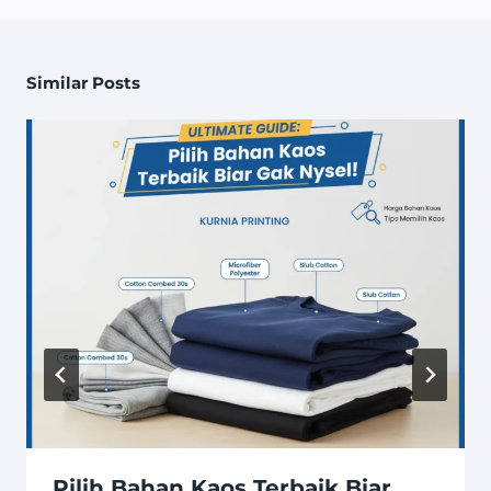
Similar Posts
Pilih Bahan Kaos Terbaik Biar