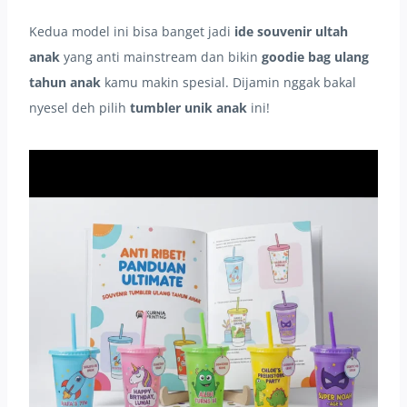
Kedua model ini bisa banget jadi
ide souvenir ultah
anak
yang anti mainstream dan bikin
goodie bag ulang
tahun anak
kamu makin spesial. Dijamin nggak bakal
nyesel deh pilih
tumbler unik anak
ini!