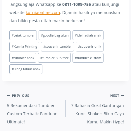
langsung aja Whatsapp ke
0811-1099-755
atau kunjungi
website
kurniaonline.com
. Dijamin hasilnya memuaskan
dan bikin pesta ultah makin berkesan!
Post
#
cetak tumbler
#
goodie bag ultah
#
ide hadiah anak
Tags:
#
Kurnia Printing
#
souvenir tumbler
#
souvenir unik
#
tumbler anak
#
tumbler BPA free
#
tumbler custom
#
ulang tahun anak
Post
PREVIOUS
NEXT
navigation
5 Rekomendasi Tumbler
7 Rahasia Gokil Gantungan
Custom Terbaik: Panduan
Kunci Shaker: Bikin Gaya
Ultimate!
Kamu Makin Hype!