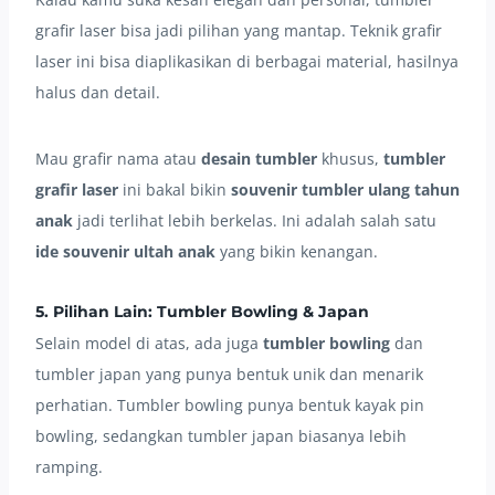
grafir laser bisa jadi pilihan yang mantap. Teknik grafir
laser ini bisa diaplikasikan di berbagai material, hasilnya
halus dan detail.
Mau grafir nama atau
desain tumbler
khusus,
tumbler
grafir laser
ini bakal bikin
souvenir tumbler ulang tahun
anak
jadi terlihat lebih berkelas. Ini adalah salah satu
ide souvenir ultah anak
yang bikin kenangan.
5. Pilihan Lain: Tumbler Bowling & Japan
Selain model di atas, ada juga
tumbler bowling
dan
tumbler japan yang punya bentuk unik dan menarik
perhatian. Tumbler bowling punya bentuk kayak pin
bowling, sedangkan tumbler japan biasanya lebih
ramping.