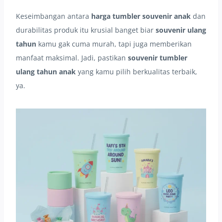
Keseimbangan antara
harga tumbler souvenir anak
dan
durabilitas produk itu krusial banget biar
souvenir ulang
tahun
kamu gak cuma murah, tapi juga memberikan
manfaat maksimal. Jadi, pastikan
souvenir tumbler
ulang tahun anak
yang kamu pilih berkualitas terbaik,
ya.