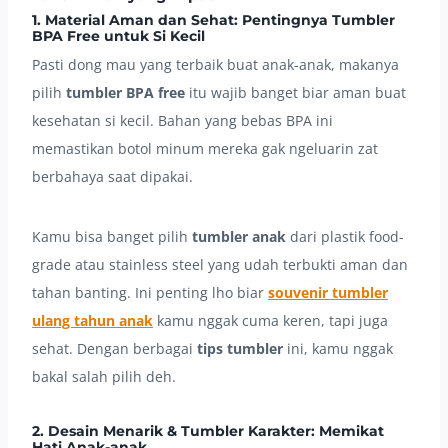
1. Material Aman dan Sehat: Pentingnya Tumbler
BPA Free untuk Si Kecil
Pasti dong mau yang terbaik buat anak-anak, makanya
pilih
tumbler BPA free
itu wajib banget biar aman buat
kesehatan si kecil. Bahan yang bebas BPA ini
memastikan botol minum mereka gak ngeluarin zat
berbahaya saat dipakai.
Kamu bisa banget pilih
tumbler anak
dari plastik food-
grade atau stainless steel yang udah terbukti aman dan
tahan banting. Ini penting lho biar
souvenir tumbler
ulang tahun anak
kamu nggak cuma keren, tapi juga
sehat. Dengan berbagai
tips tumbler
ini, kamu nggak
bakal salah pilih deh.
2. Desain Menarik & Tumbler Karakter: Memikat
Hati Anak-anak