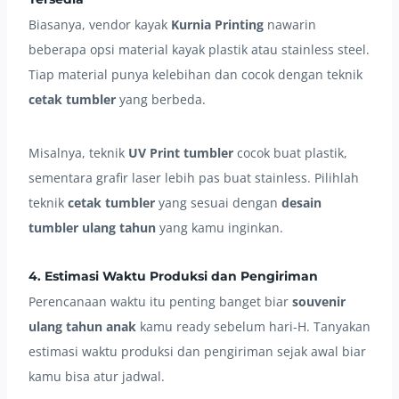
Biasanya, vendor kayak
Kurnia Printing
nawarin
beberapa opsi material kayak plastik atau stainless steel.
Tiap material punya kelebihan dan cocok dengan teknik
cetak tumbler
yang berbeda.
Misalnya, teknik
UV Print tumbler
cocok buat plastik,
sementara grafir laser lebih pas buat stainless. Pilihlah
teknik
cetak tumbler
yang sesuai dengan
desain
tumbler ulang tahun
yang kamu inginkan.
4. Estimasi Waktu Produksi dan Pengiriman
Perencanaan waktu itu penting banget biar
souvenir
ulang tahun anak
kamu ready sebelum hari-H. Tanyakan
estimasi waktu produksi dan pengiriman sejak awal biar
kamu bisa atur jadwal.