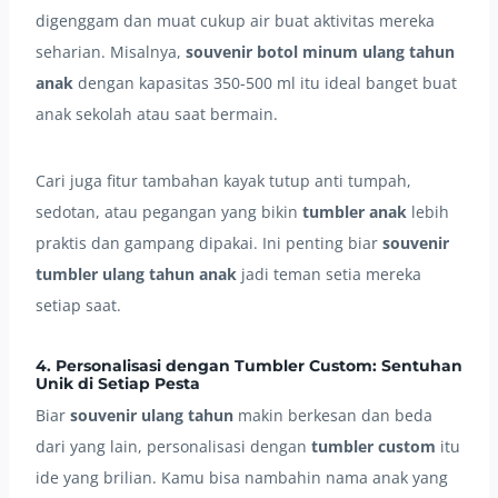
digenggam dan muat cukup air buat aktivitas mereka
seharian. Misalnya,
souvenir botol minum ulang tahun
anak
dengan kapasitas 350-500 ml itu ideal banget buat
anak sekolah atau saat bermain.
Cari juga fitur tambahan kayak tutup anti tumpah,
sedotan, atau pegangan yang bikin
tumbler anak
lebih
praktis dan gampang dipakai. Ini penting biar
souvenir
tumbler ulang tahun anak
jadi teman setia mereka
setiap saat.
4. Personalisasi dengan Tumbler Custom: Sentuhan
Unik di Setiap Pesta
Biar
souvenir ulang tahun
makin berkesan dan beda
dari yang lain, personalisasi dengan
tumbler custom
itu
ide yang brilian. Kamu bisa nambahin nama anak yang