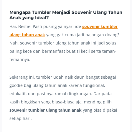
Mengapa Tumbler Menjadi Souvenir Ulang Tahun
Anak yang Ideal?
Hai, Bestie! Pasti pusing ya nyari ide
souvenir tumbler
ulang tahun anak
yang gak cuma jadi pajangan doang?
Nah, souvenir tumbler ulang tahun anak ini jadi solusi
paling kece dan bermanfaat buat si kecil serta teman-
temannya.
Sekarang ini, tumbler udah naik daun banget sebagai
goodie bag ulang tahun anak karena fungsional,
edukatif, dan pastinya ramah lingkungan. Daripada
kasih bingkisan yang biasa-biasa aja, mending pilih
souvenir tumbler ulang tahun anak
yang bisa dipakai
setiap hari.