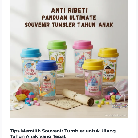
Tips Memilih Souvenir Tumbler untuk Ulang
Tahun Anak yang Tepat