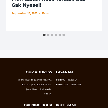
Gak Nyesel!
September 15, 2025
Kaos
OUR ADDRESS
LAYANAN
Jl. Insinyur H. Juanda No.197.
Telp:
021-8823504
Bulak Kapal, Bekasi Timur.
Store:
0811-8699-755
Jawa Barat. Indonesia.
17113.
OPENING HOUR
IKUTI KAMI