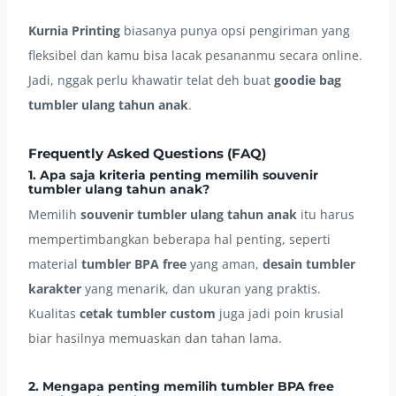
Kurnia Printing
biasanya punya opsi pengiriman yang
fleksibel dan kamu bisa lacak pesananmu secara online.
Jadi, nggak perlu khawatir telat deh buat
goodie bag
tumbler ulang tahun anak
.
Frequently Asked Questions (FAQ)
1. Apa saja kriteria penting memilih souvenir
tumbler ulang tahun anak?
Memilih
souvenir tumbler ulang tahun anak
itu harus
mempertimbangkan beberapa hal penting, seperti
material
tumbler BPA free
yang aman,
desain tumbler
karakter
yang menarik, dan ukuran yang praktis.
Kualitas
cetak tumbler custom
juga jadi poin krusial
biar hasilnya memuaskan dan tahan lama.
2. Mengapa penting memilih tumbler BPA free