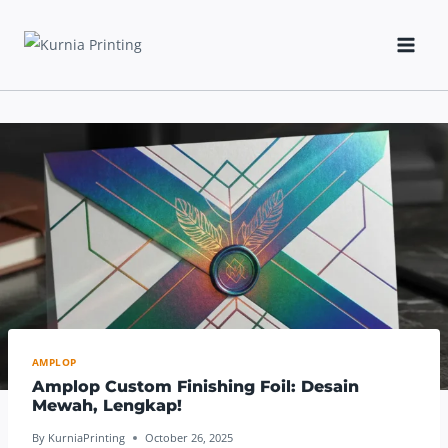
Skip
to
content
AMPLOP
Amplop Custom Finishing Foil: Desain
Mewah, Lengkap!
By
KurniaPrinting
October 26, 2025