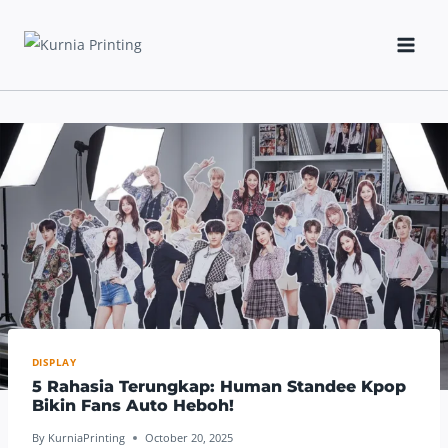
Skip
to
content
DISPLAY
5 Rahasia Terungkap: Human Standee Kpop
Bikin Fans Auto Heboh!
By
KurniaPrinting
October 20, 2025