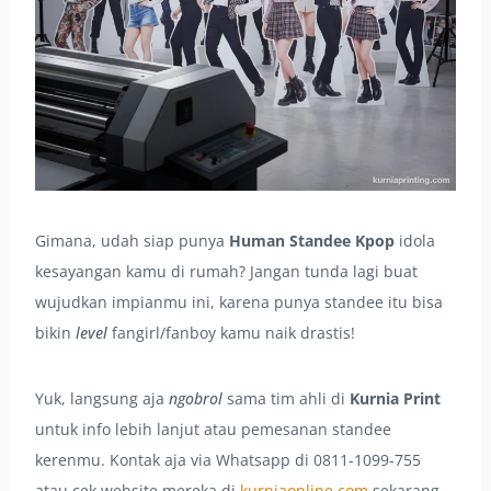
Gimana, udah siap punya
Human Standee Kpop
idola
kesayangan kamu di rumah? Jangan tunda lagi buat
wujudkan impianmu ini, karena punya standee itu bisa
bikin
level
fangirl/fanboy kamu naik drastis!
Yuk, langsung aja
ngobrol
sama tim ahli di
Kurnia Print
untuk info lebih lanjut atau pemesanan standee
kerenmu. Kontak aja via Whatsapp di 0811-1099-755
atau cek website mereka di
kurniaonline.com
sekarang