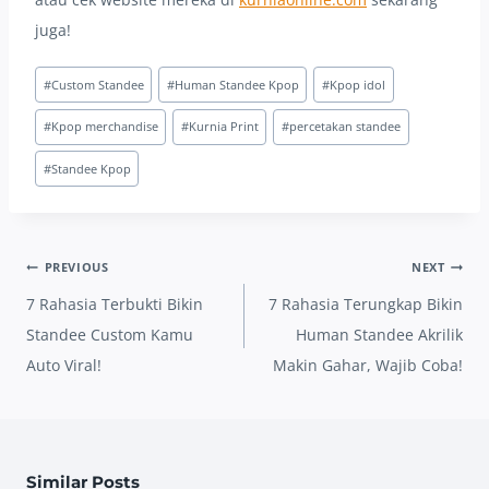
juga!
Post
#
Custom Standee
#
Human Standee Kpop
#
Kpop idol
Tags:
#
Kpop merchandise
#
Kurnia Print
#
percetakan standee
#
Standee Kpop
Post
PREVIOUS
NEXT
navigation
7 Rahasia Terbukti Bikin
7 Rahasia Terungkap Bikin
Standee Custom Kamu
Human Standee Akrilik
Auto Viral!
Makin Gahar, Wajib Coba!
Similar Posts