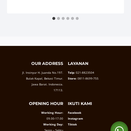
OUR ADDRESS
LAYANAN
Jl. Insinyur H. Juanda No.197.
Telp:
021-8823504
Bulak Kapal, Bekasi Timur.
Store:
0811-8699-755
Jawa Barat. Indonesia.
17113.
OPENING HOUR
IKUTI KAMI
Working Hour:
Facebook
09.00-17.00
Instagram
Working Day:
Tiktok
Senin – Sabtu